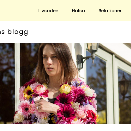
Livsöden
Hälsa
Relationer
ns blogg
Hem & Trädgård
Underhållning
Trädgård
Nöje
Hushåll
TV
Ekonomi
Horoskop
Mat & Dryck
Quiz
Loppis & Antikt
DIY - Gör Det Själv