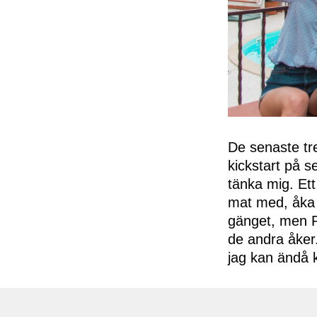
De senaste tre
kickstart på s
tänka mig. Ett
mat med, åka p
gänget, men P
de andra åker.
jag kan ändå 