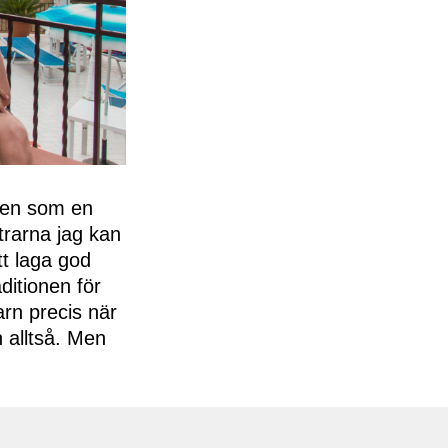
lien som en
trarna jag kan
tt laga god
ditionen för
rn precis när
n alltså. Men