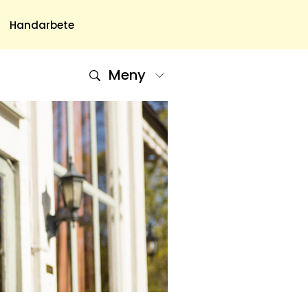
Handarbete
Meny
Om Oss
Om Oss & Kontakt
Tidningar Hos Allas.se
Nyhetsbrev
Om Cookies
Integritetspolicy
Skapa Konto
Hantera Preferenser