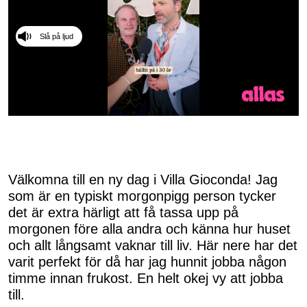
Slå på ljud
0
seconds
of
50
seconds
Välkomna till en ny dag i Villa Gioconda! Jag
som är en typiskt morgonpigg person tycker
det är extra härligt att få tassa upp på
morgonen före alla andra och känna hur huset
och allt långsamt vaknar till liv. Här nere har det
varit perfekt för då har jag hunnit jobba någon
timme innan frukost. En helt okej vy att jobba
till.