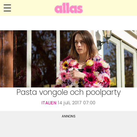
Anna María Larssons blogg
Meny
Livsöden
Hälsa
Hem
Arkiv
Relationer
Om Anna María
Kontakt
Kategorier
Handarbete
Pasta vongole och poolparty
Video
ITALIEN
14 juli, 2017 07:00
Bloggar