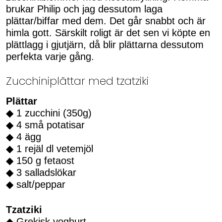
brukar Philip och jag dessutom laga
plättar/biffar med dem. Det går snabbt och är
himla gott. Särskilt roligt är det sen vi köpte en
plättlagg i gjutjärn, då blir plättarna dessutom
perfekta varje gång.
Zucchiniplättar med tzatziki
Plättar
◆ 1 zucchini (350g)
◆ 4 små potatisar
◆ 4 ägg
◆ 1 rejäl dl vetemjöl
◆ 150 g fetaost
◆ 3 salladslökar
◆ salt/peppar
Tzatziki
◆ Grekisk yoghurt