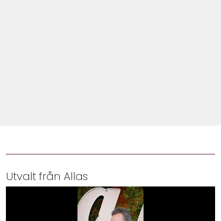
Shop
Hem & Trädgård
Underhållning
Om Oss
Utvalt från Allas