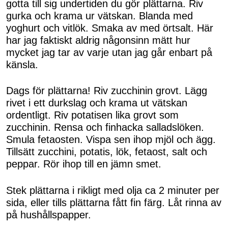
gotta till sig undertiden du gör plättarna. Riv
gurka och krama ur vätskan. Blanda med
yoghurt och vitlök. Smaka av med örtsalt. Här
har jag faktiskt aldrig någonsinn mätt hur
mycket jag tar av varje utan jag går enbart på
känsla.
Dags för plättarna! Riv zucchinin grovt. Lägg
rivet i ett durkslag och krama ut vätskan
ordentligt. Riv potatisen lika grovt som
zucchinin. Rensa och finhacka salladslöken.
Smula fetaosten. Vispa sen ihop mjöl och ägg.
Tillsätt zucchini, potatis, lök, fetaost, salt och
peppar. Rör ihop till en jämn smet.
Stek plättarna i rikligt med olja ca 2 minuter per
sida, eller tills plättarna fått fin färg. Låt rinna av
på hushållspapper.