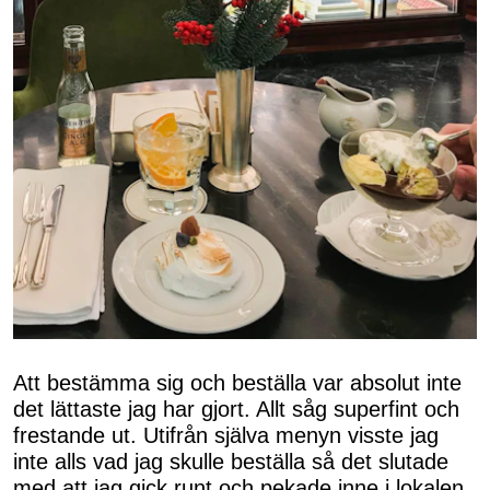
Att bestämma sig och beställa var absolut inte
det lättaste jag har gjort. Allt såg superfint och
frestande ut. Utifrån själva menyn visste jag
inte alls vad jag skulle beställa så det slutade
med att jag gick runt och pekade inne i lokalen