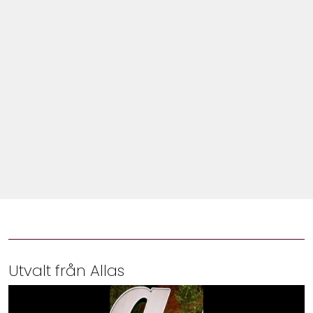
Shop
Hem & Trädgård
Underhållning
Om Oss
Utvalt från Allas