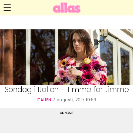
Anna María Larssons blogg
Meny
Livsöden
Hälsa
Hem
Arkiv
Relationer
Om Anna María
Kontakt
Kategorier
Handarbete
Söndag i Italien – timme för timme
Video
ITALIEN
7 augusti, 2017 10:59
Bloggar