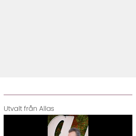
Shop
Hem & Trädgård
Underhållning
Om Oss
Utvalt från Allas