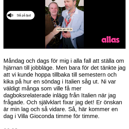
Slå på ljud
0
seconds
of
Måndag och dags för mig i alla fall att ställa om
50
hjärnan till jobbläge. Men bara för det tänkte jag
seconds
att vi kunde hoppa tillbaka till semestern och
kika på hur en söndag i Italien såg ut. Ni var
väldigt många som ville få mer
dagboksrelaterade inlägg från Italien när jag
frågade. Och självklart fixar jag det! Er önskan
är min lag och så vidare. Så, här kommer en
dag i Villa Gioconda timme för timme.