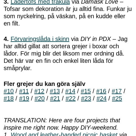
3.
Lädertofs med träkula
via
Damask Love
–
Tofsar som dekoration är ju alltid fina. Funkar ju
som nyckelring, på väskan, på en kudde eller
en filt.
4.
Förvaringslåda i skinn
via
DIY in PDX –
Jag
har alltid gillat att sortera grejer i boxar och
lådor. För mig blir det liksom mer ordning då.
Det här var en fin och enkel liten låda för
småprylar.
Fler grejer du kan göra själv
#10
/
#11
/
#12
/
#13
/
#14
/
#15
/
#16
/
#17
/
#18
/
#19
/
#20
/
#21
/
#22
/
#23
/
#24
/
#25
TRANSLATION: Here are four projects that
inspire me right now. Happy DIY-weekend.
1.
Wood and leather-handed picnic basket
via