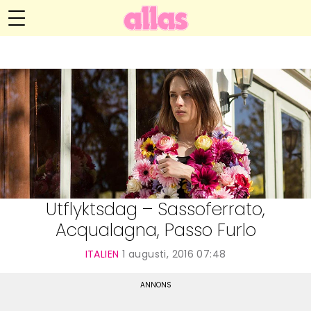
Anna María Larssons blogg
Meny
Livsöden
Hälsa
Hem
Arkiv
Relationer
Om Anna María
Kontakt
Kategorier
Handarbete
Utflyktsdag – Sassoferrato,
Acqualagna, Passo Furlo
Video
ITALIEN
1 augusti, 2016 07:48
Bloggar