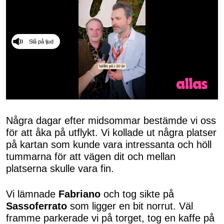
Slå på ljud
0
seconds
of
Några dagar efter midsommar bestämde vi oss
50
för att åka på utflykt. Vi kollade ut några platser
seconds
på kartan som kunde vara intressanta och höll
tummarna för att vägen dit och mellan
platserna skulle vara fin.
Vi lämnade
Fabriano
och tog sikte på
Sassoferrato
som ligger en bit norrut. Väl
framme parkerade vi på torget, tog en kaffe på