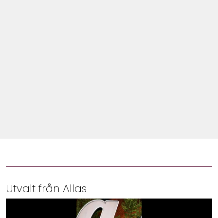
Shop
Hem & Trädgård
Underhållning
Om Oss
Utvalt från Allas