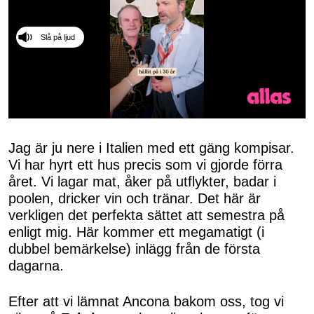
Slå på ljud
0
seconds
of
Jag är ju nere i Italien med ett gäng kompisar.
50
Vi har hyrt ett hus precis som vi gjorde förra
seconds
året. Vi lagar mat, åker på utflykter, badar i
poolen, dricker vin och tränar. Det här är
verkligen det perfekta sättet att semestra på
enligt mig. Här kommer ett megamatigt (i
dubbel bemärkelse) inlägg från de första
dagarna.
Efter att vi lämnat Ancona bakom oss, tog vi