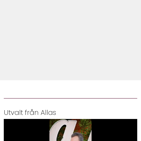
Shop
Hem & Trädgård
Underhållning
Om Oss
Utvalt från Allas