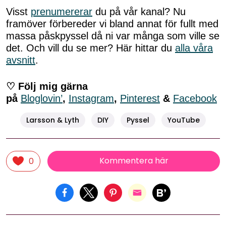
Visst
prenumererar
du på vår kanal? Nu
framöver förbereder vi bland annat för fullt med
massa påskpyssel då ni var många som ville se
det. Och vill du se mer? Här hittar du
alla våra
avsnitt
.
♡ Följ mig gärna
på
Bloglovin’
,
Instagram
,
Pinterest
&
Facebook
Larsson & Lyth
DIY
Pyssel
YouTube
Kommentera här
0