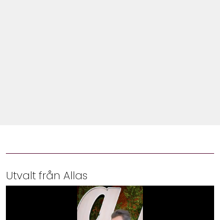
Shop
Hem & Trädgård
Underhållning
Om Oss
Utvalt från Allas