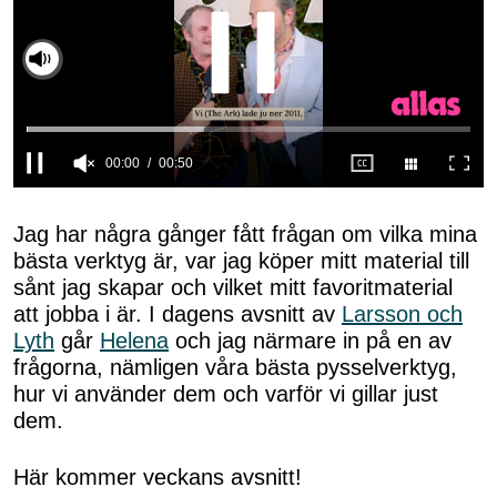
00:01
00:50
0
seconds
of
Jag har några gånger fått frågan om vilka mina
50
bästa verktyg är, var jag köper mitt material till
seconds
sånt jag skapar och vilket mitt favoritmaterial
att jobba i är. I dagens avsnitt av
Larsson och
Lyth
går
Helena
och jag närmare in på en av
frågorna, nämligen våra bästa pysselverktyg,
hur vi använder dem och varför vi gillar just
dem.
Här kommer veckans avsnitt!