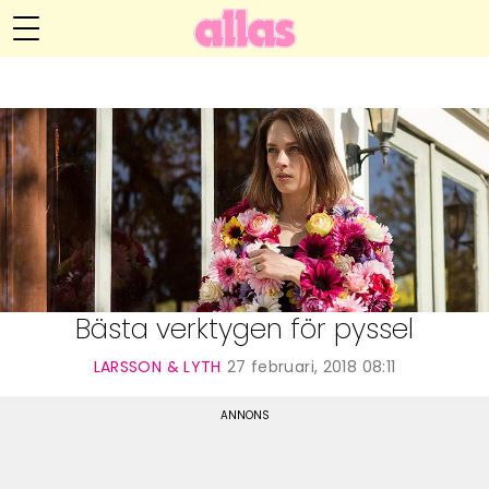
Anna María Larssons blogg
Meny
Livsöden
Hälsa
Hem
Arkiv
Relationer
Om Anna María
Kontakt
Kategorier
Handarbete
Bästa verktygen för pyssel
Video
LARSSON & LYTH
27 februari, 2018 08:11
Bloggar