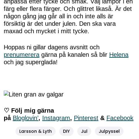
anpassa efter tycke och smak. Välj lampor i en
färg eller flera färger. Och glittret likaså. Är det
någon gång jag går all in och inte alls är
försiktig är det under julen. Den ska vara
maxad och mycket i mitt tycke.
Hoppas ni gillar dagens avsnitt och
prenumerera
gärna på kanalen så blir
Helena
och jag superglada!
♡ Följ mig gärna
på
Bloglovin’
,
Instagram
,
Pinterest
&
Facebook
Larsson & Lyth
DIY
Jul
Julpyssel