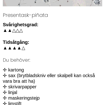
Presentask-piñata
Svårighetsgrad:
▲▲△△△
Tidsåtgång:
▲▲▲▲△
Du behöver:
✢ kartong
✢ sax (brytbladskniv eller skalpell kan också
vara bra att ha)
✢ skrivarpapper
✢ linjal
✢ maskeringstejp
✢ limstift