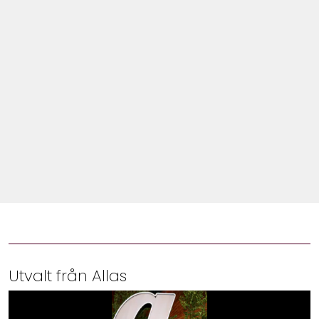
Shop
Hem & Trädgård
Underhållning
Om Oss
Utvalt från Allas