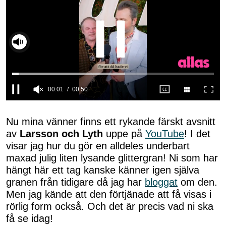
Slå på ljud
00:02
00:50
0
seconds
of
Nu mina vänner finns ett rykande färskt avsnitt
50
av
Larsson och Lyth
uppe på
YouTube
! I det
seconds
visar jag hur du gör en alldeles underbart
maxad julig liten lysande glittergran! Ni som har
hängt här ett tag kanske känner igen själva
granen från tidigare då jag har
bloggat
om den.
Men jag kände att den förtjänade att få visas i
rörlig form också. Och det är precis vad ni ska
få se idag!