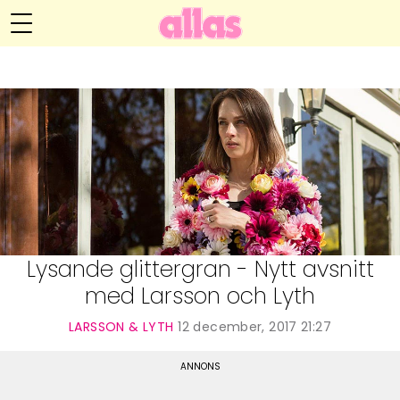
Anna María Larssons blogg
Meny
Livsöden
Hälsa
Hem
Arkiv
Relationer
Om Anna María
Kontakt
Kategorier
Handarbete
Lysande glittergran - Nytt avsnitt
med Larsson och Lyth
Video
LARSSON & LYTH
12 december, 2017 21:27
Bloggar