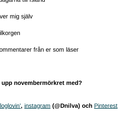
ver mig själv
ilkorgen
ommentarer från er som läser
du upp novembermörkret med?
loglovin’
,
instagram
(@Dnilva) och
Pinterest