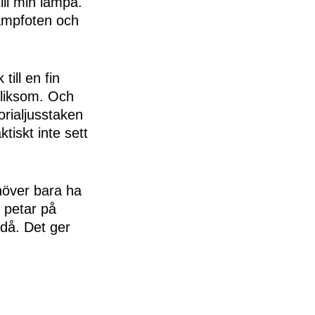
ill min lampa.
lampfoten och
till en fin
a liksom. Och
rialjusstaken
tiskt inte sett
höver bara ha
 petar på
 då. Det ger