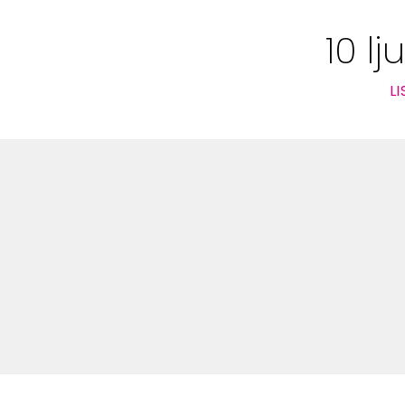
Bloggar
10 l
Shop
L