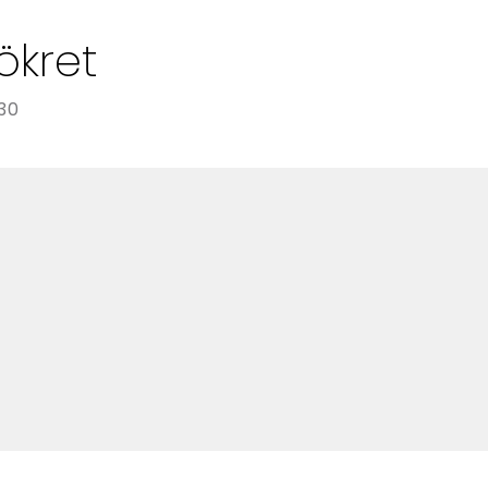
Alla Ämnen
ökret
Våra Skribenter
30