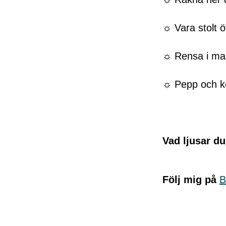
☼ Vara stolt ö
☼ Rensa i ma
☼ Pepp och k
Vad ljusar 
Följ mig på
B