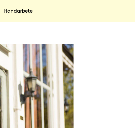
Meny
Handarbete
Om Oss
Om Oss & Kontakt
Tidningar Hos Allas.se
Nyhetsbrev
Om Cookies
Integritetspolicy
Skapa Konto
Hantera Preferenser