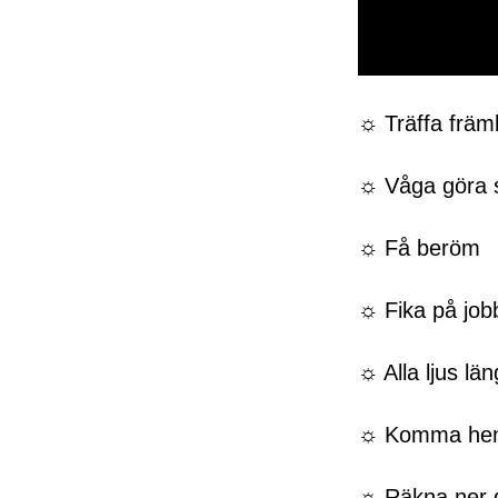
0
seconds
of
☼ Träffa främ
50
seconds
Volume
0%
☼ Våga göra sa
☼ Få beröm
☼ Fika på job
☼ Alla ljus l
☼ Komma hem t
☼ Räkna ner da