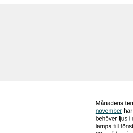
Månadens te
november
har 
behöver ljus 
lampa till fö