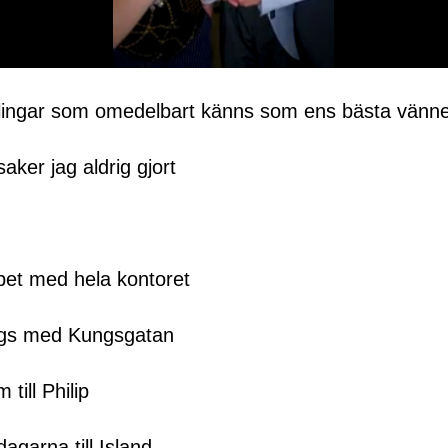
lingar som omedelbart känns som ens bästa vänn
ker jag aldrig gjort
bet med hela kontoret
ängs med Kungsgatan
ill Philip
garna till Island