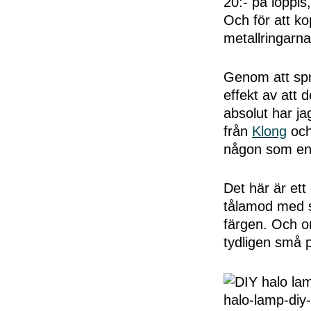
20:- på loppis
Och för att ko
metallringarn
Genom att spray
effekt av att 
absolut har ja
från
Klong
och
någon som en
Det här är ett
tålamod med sp
färgen. Och om
tydligen små p
halo-lamp-diy