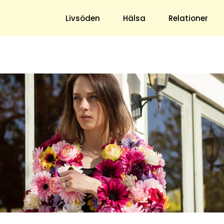
ns blogg
Livsöden
Hälsa
Relationer
Hem & Trädgård
Underhållning
Trädgård
Nöje
Hushåll
TV
Ekonomi
Horoskop
Mat & Dryck
Quiz
Loppis & Antikt
DIY - Gör Det Själv