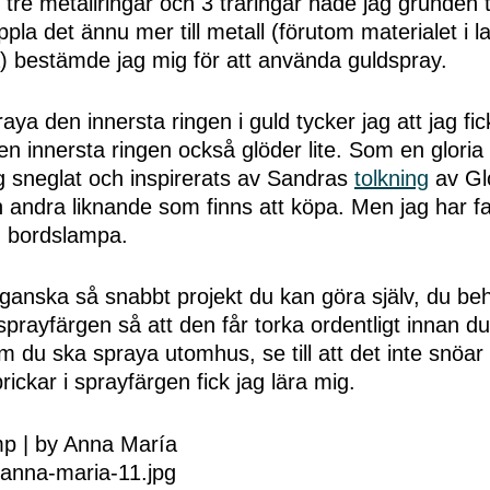
, tre metallringar och 3 träringar hade jag grunden t
ppla det ännu mer till metall (förutom materialet i 
a) bestämde jag mig för att använda guldspray.
a den innersta ringen i guld tycker jag att jag fick 
den innersta ringen också glöder lite. Som en glori
g sneglat och inspirerats av Sandras
tolkning
av Glo
 andra liknande som finns att köpa. Men jag har fak
 bordslampa.
 ganska så snabbt projekt du kan göra själv, du be
rayfärgen så att den får torka ordentligt innan du
 du ska spraya utomhus, se till att det inte snöar
rickar i sprayfärgen fick jag lära mig.
-anna-maria-11.jpg