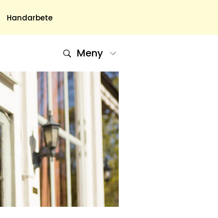
Handarbete
Meny
Om Oss
Om Oss & Kontakt
Tidningar Hos Allas.se
Nyhetsbrev
Om Cookies
Integritetspolicy
Skapa Konto
Hantera Preferenser