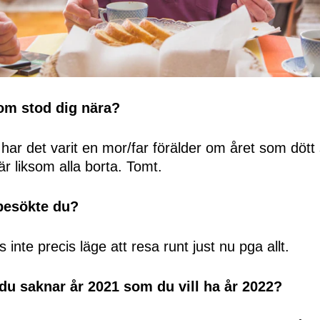
m stod dig nära?
ar det varit en mor/far förälder om året som dött
r liksom alla borta. Tomt.
 besökte du?
 inte precis läge att resa runt just nu pga allt.
du saknar år 2021 som du vill ha år 2022?