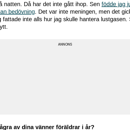
å natten. Då har det inte gått ihop. Sen
födde jag 
utan bedövning
. Det var inte meningen, men det gic
 fattade inte alls hur jag skulle hantera lustgasen. 
tt.
gra av dina vänner föräldrar i år?