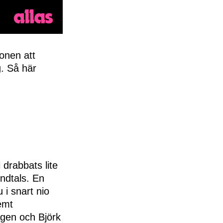
ionen att
g. Så här
 drabbats lite
ndtals. En
u i snart nio
emt
gen och Björk