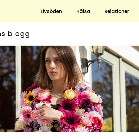
Livsöden
Hälsa
Relationer
ns blogg
Hem & Trädgård
Underhållning
Trädgård
Nöje
Hushåll
TV
Ekonomi
Horoskop
Mat & Dryck
Quiz
Loppis & Antikt
DIY - Gör Det Själv