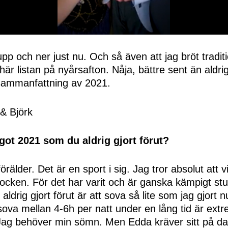
e upp och ner just nu. Och så även att jag bröt tradit
här listan på nyårsafton. Nåja, bättre sent än aldri
ammanfattning av 2021.
got 2021 som du aldrig gjort förut?
rälder. Det är en sport i sig. Jag tror absolut att vi
ocken. För det har varit och är ganska kämpigt stu
aldrig gjort förut är att sova så lite som jag gjort n
ova mellan 4-6h per natt under en lång tid är extr
Jag behöver min sömn. Men Edda kräver sitt på da