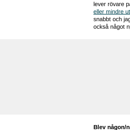
lever rövare p
eller mindre 
snabbt och jag
också något ny
Blev någon/nå