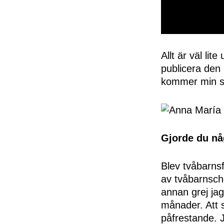
0
seconds
of
Allt är väl lit
50
publicera den 
seconds
Volume
0%
kommer min s
Gjorde du nå
Blev tvåbarnsfö
av tvåbarnsch
annan grej jag 
månader. Att s
påfrestande. 