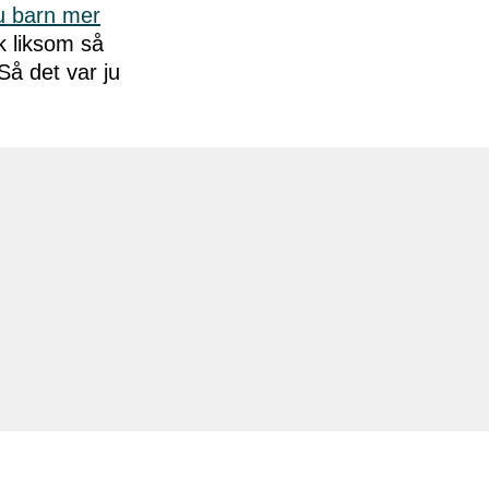
ju barn mer
k liksom så
Så det var ju