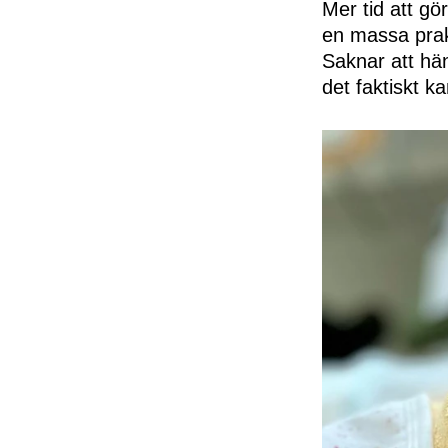
Mer tid att gö
en massa prakt
Saknar att hän
det faktiskt k