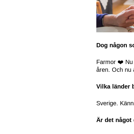
Dog någon so
Farmor ❤️ Nu h
åren. Och nu ä
Vilka länder
Sverige. Känns
Är det något 