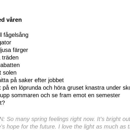
ed våren
ll fågelsång
ator
jusa färger
 träden
rabatten
t solen
itta på saker efter jobbet
ut på en löprunda och höra gruset knastra under sk
a upp sommaren och se fram emot en semester
t?
So many spring feelings right now. It's bright out
e's hope for the future. I love the light as much as 