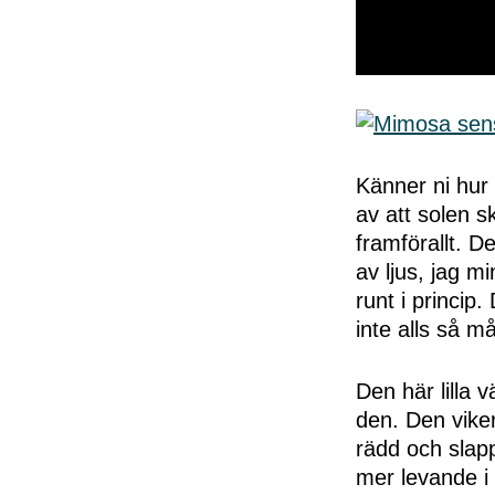
0
seconds
of
50
seconds
Volume
0%
Känner ni hur 
av att solen s
framförallt. D
av ljus, jag m
runt i princip
inte alls så 
Den här lilla 
den. Den viker
rädd och slapp
mer levande i 