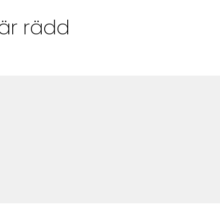
Alla Ämnen
 är rädd
Våra Skribenter