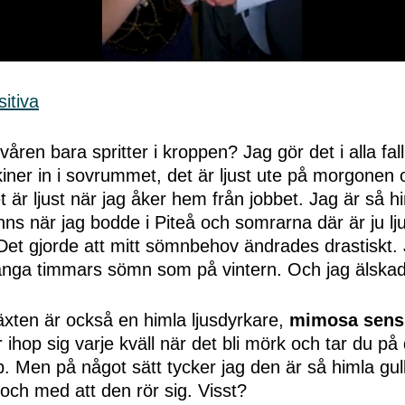
våren bara spritter i kroppen? Jag gör det i alla fal
kiner in i sovrummet, det är ljust ute på morgonen 
et är ljust när jag åker hem från jobbet. Jag är så 
inns när jag bodde i Piteå och somrarna där är ju l
. Det gjorde att mitt sömnbehov ändrades drastiskt
många timmars sömn som på vintern. Och jag älskad
växten är också en himla ljusdyrkare,
mimosa sensi
 ihop sig varje kväll när det bli mörk och tar du på 
. Men på något sätt tycker jag den är så himla gul
och med att den rör sig. Visst?