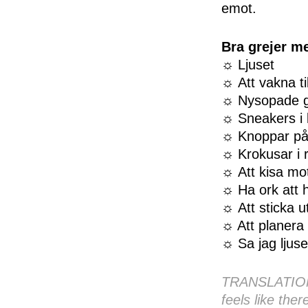
emot.
Bra grejer m
☼ Ljuset
☼ Att vakna ti
☼ Nysopade g
☼ Sneakers i l
☼ Knoppar på
☼ Krokusar i 
☼ Att kisa mo
☼ Ha ork att h
☼ Att sticka 
☼ Att planer
☼ Sa jag ljuse
TRANSLATION: 
feels like ther