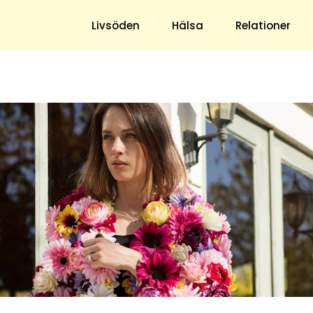
ns blogg
Livsöden
Hälsa
Relationer
Hem & Trädgård
Underhållning
Trädgård
Nöje
Hushåll
TV
Ekonomi
Horoskop
Mat & Dryck
Quiz
Loppis & Antikt
DIY - Gör Det Själv