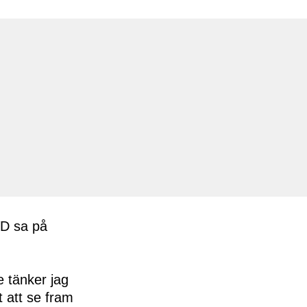
VD sa på
e tänker jag
 att se fram