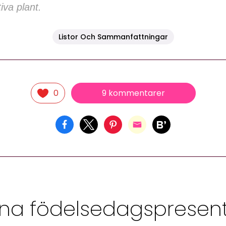
iva plant.
Listor Och Sammanfattningar
9 kommentarer
0
na födelsedagspresen