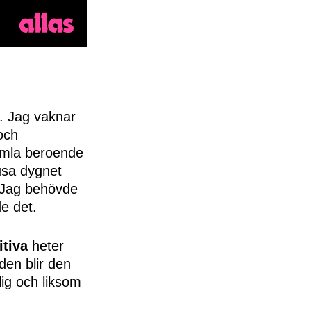
l. Jag vaknar
och
himla beroende
jusa dygnet
. Jag behövde
e det.
tiva
heter
den blir den
lig och liksom