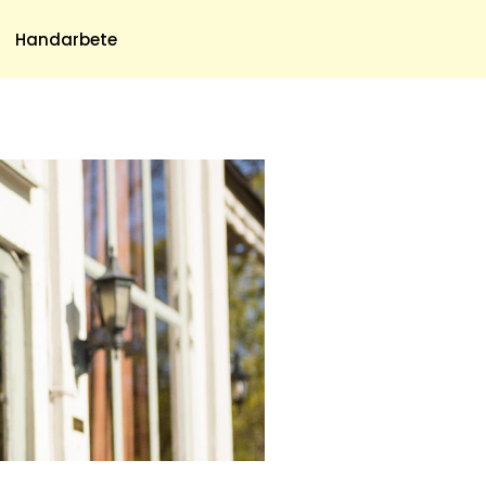
Meny
Handarbete
Om Oss
Om Oss & Kontakt
Tidningar Hos Allas.se
Nyhetsbrev
Om Cookies
Integritetspolicy
Skapa Konto
Hantera Preferenser