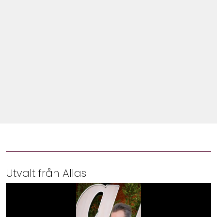
Shop
Hem & Trädgård
Underhållning
Om Oss
Utvalt från Allas