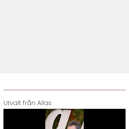
Shop
Hem & Trädgård
Underhållning
Om Oss
Utvalt från Allas