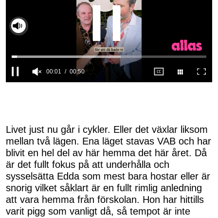
00:01
00:50
0
seconds
of
50
seconds
Livet just nu går i cykler. Eller det växlar liksom
mellan två lägen. Ena läget stavas VAB och har
blivit en hel del av här hemma det här året. Då
är det fullt fokus på att underhålla och
sysselsätta Edda som mest bara hostar eller är
snorig vilket såklart är en fullt rimlig anledning
att vara hemma från förskolan. Hon har hittills
varit pigg som vanligt då, så tempot är inte