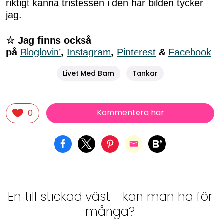
riktigt känna tristessen i den här bilden tycker
jag.
☆ Jag finns också
på
Bloglovin’
,
Instagram
,
Pinterest
&
Facebook
Livet Med Barn
Tankar
Kommentera här
0
En till stickad väst - kan man ha för
många?