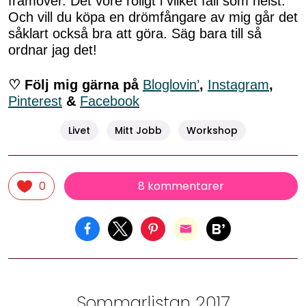
framöver. Det vore roligt i vilket fall som helst.
Och vill du köpa en drömfångare av mig går det
såklart också bra att göra. Säg bara till så
ordnar jag det!
♡ Följ mig gärna på
Bloglovin’
,
Instagram
,
Pinterest
&
Facebook
Livet
Mitt Jobb
Workshop
8 kommentarer
0
Sommarlistan 2017