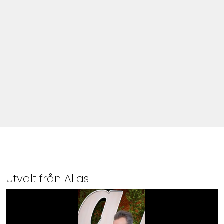
Shop
Hem & Trädgård
Underhållning
Om Oss
Utvalt från Allas