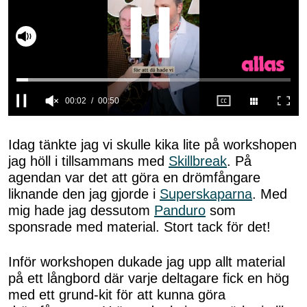
Slå på ljud
0
seconds
of
Idag tänkte jag vi skulle kika lite på workshopen
50
jag höll i tillsammans med
Skillbreak
. På
seconds
agendan var det att göra en drömfångare
liknande den jag gjorde i
Superskaparna
. Med
mig hade jag dessutom
Panduro
som
sponsrade med material. Stort tack för det!
Inför workshopen dukade jag upp allt material
på ett långbord där varje deltagare fick en hög
med ett grund-kit för att kunna göra