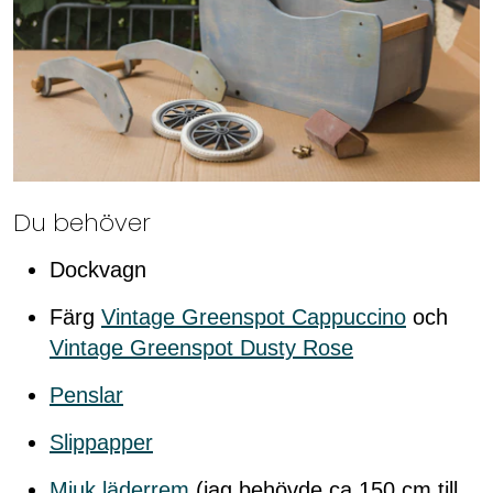
Du behöver
Dockvagn
Färg
Vintage Greenspot Cappuccino
och
Vintage Greenspot Dusty Rose
Penslar
Slippapper
Mjuk läderrem
(jag behövde ca 150 cm till