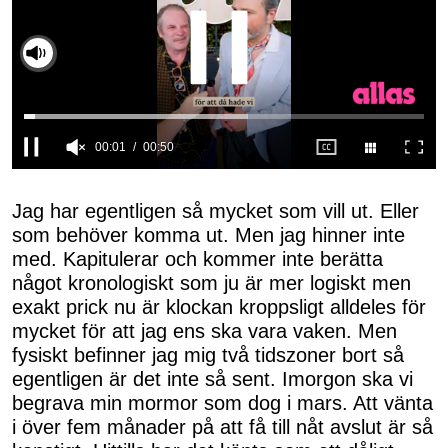
Slå på ljud
00:03
00:50
0
seconds
of
Jag har egentligen så mycket som vill ut. Eller
50
som behöver komma ut. Men jag hinner inte
seconds
med. Kapitulerar och kommer inte berätta
något kronologiskt som ju är mer logiskt men
exakt prick nu är klockan kroppsligt alldeles för
mycket för att jag ens ska vara vaken. Men
fysiskt befinner jag mig två tidszoner bort så
egentligen är det inte så sent. Imorgon ska vi
begrava min mormor som dog i mars. Att vänta
i över fem månader på att få till nåt avslut är så