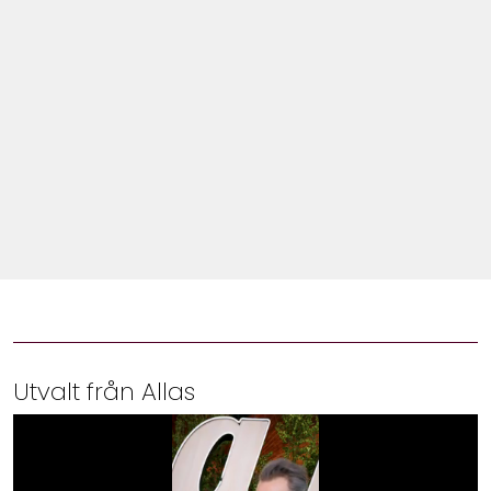
Shop
Hem & Trädgård
Underhållning
Om Oss
Utvalt från Allas