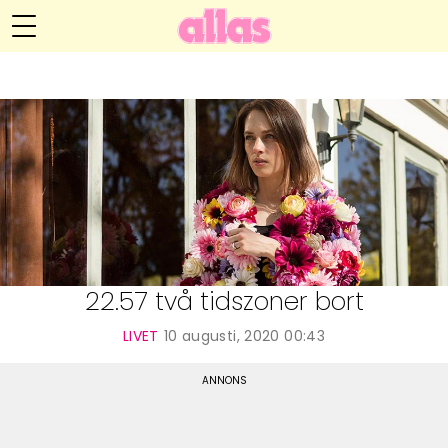
Anna María Larssons blogg
Meny
Livsöden
Hälsa
Hem
Arkiv
Relationer
Om Anna María
Kontakt
Kategorier
Handarbete
22.57 två tidszoner bort
Video
LIVET
10 augusti, 2020 00:43
Bloggar