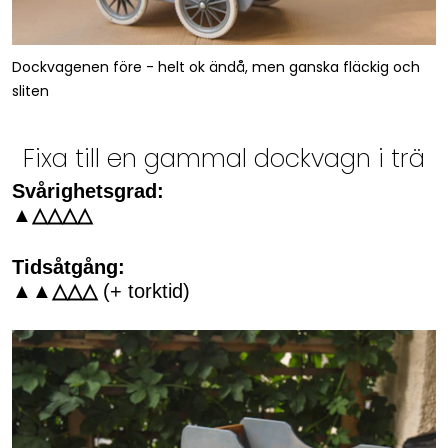
Dockvagenen före - helt ok ändå, men ganska fläckig och
sliten
Fixa till en gammal dockvagn i trä
Svårighetsgrad:
▲△△△△
Tidsåtgång:
▲▲△△△
(+ torktid)