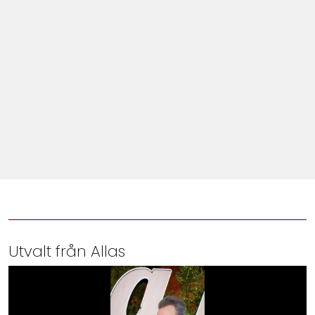
Shop
Hem & Trädgård
Underhållning
Om Oss
Utvalt från Allas