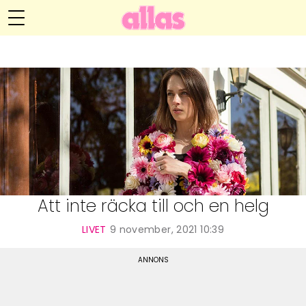
Anna María Larssons blogg
Meny
Livsöden
Hälsa
Hem
Arkiv
Relationer
Om Anna María
Kontakt
Kategorier
Handarbete
Att inte räcka till och en helg
Video
LIVET
9 november, 2021 10:39
Bloggar