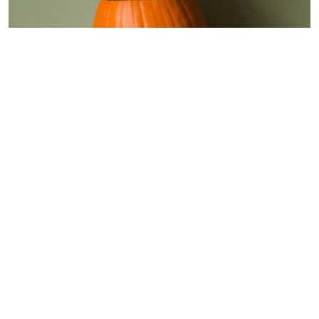
Happy Halloween! Att karva pumpor har jag
aldrig känt mig särskilt bra på. De få gånger jag
har gjort det har det mest känts krångligt att få
till något som ser någorlunda fint ut. Det är så
tjockt att skära i pumpan och jag känner mig
mest som ett barn som inte kan. Så jag har låtit
bli. Tycker pumporna är fina som dom är eller