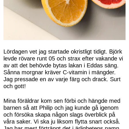
Lördagen vet jag startade okristligt tidigt. Björk
levde rövare runt 05 och strax efter vakande vi
av att det behövde bytas lakan i Eddas säng.
Sånna morgnar kräver C-vitamin i mängder.
Jag pressade en av varje färg och drack. Surt
och gott!
Mina föräldrar kom sen förbi och hängde med
barnen så att Philip och jag kunde gå igenom
och försöka skapa någon slags överblick på
våra saker. Vi ska ju liksom flytta snart också.
Jag har mest förträngt det i ärlighetens namn,