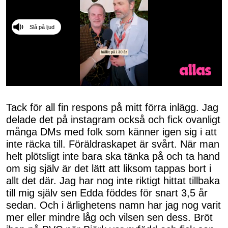
Slå på ljud
0
seconds
of
Tack för all fin respons på mitt förra inlägg. Jag
50
delade det på instagram också och fick ovanligt
seconds
många DMs med folk som känner igen sig i att
inte räcka till. Föräldraskapet är svårt. När man
helt plötsligt inte bara ska tänka på och ta hand
om sig själv är det lätt att liksom tappas bort i
allt det där. Jag har nog inte riktigt hittat tillbaka
till mig själv sen Edda föddes för snart 3,5 år
sedan. Och i ärlighetens namn har jag nog varit
mer eller mindre låg och vilsen sen dess. Bröt