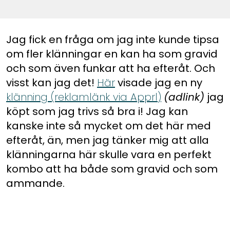
Jag fick en fråga om jag inte kunde tipsa
om fler klänningar en kan ha som gravid
och som även funkar att ha efteråt. Och
visst kan jag det!
Här
visade jag en ny
klänning (reklamlänk via Apprl)
(adlink)
jag
köpt som jag trivs så bra i! Jag kan
kanske inte så mycket om det här med
efteråt, än, men jag tänker mig att alla
klänningarna här skulle vara en perfekt
kombo att ha både som gravid och som
ammande.
Extra bra är det att butikerna kryllar av
blommiga, mönstrade och färgglada
klänningar med knäppning eller