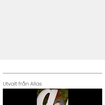
Shop
Hem & Trädgård
Underhållning
Om Oss
Utvalt från Allas