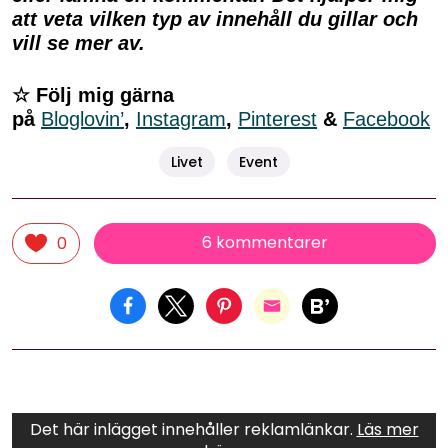
att veta vilken typ av innehåll du gillar och
vill se mer av.
☆ Följ mig gärna
på
Bloglovin’
,
Instagram
,
Pinterest
&
Facebook
Livet
Event
6 kommentarer
0
Det här inlägget innehåller reklamlänkar.
Läs mer