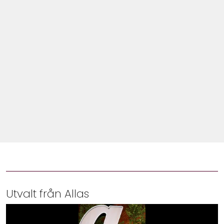
Shop
Hem & Trädgård
Underhållning
Om Oss
Utvalt från Allas