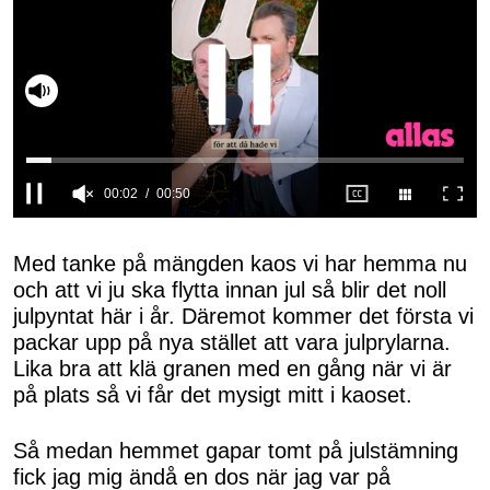
Slå på ljud
0
of
50
Med tanke på mängden kaos vi har hemma nu
seconds
och att vi ju ska flytta innan jul så blir det noll
julpyntat här i år. Däremot kommer det första vi
packar upp på nya stället att vara julprylarna.
Lika bra att klä granen med en gång när vi är
på plats så vi får det mysigt mitt i kaoset.
Så medan hemmet gapar tomt på julstämning
fick jag mig ändå en dos när jag var på