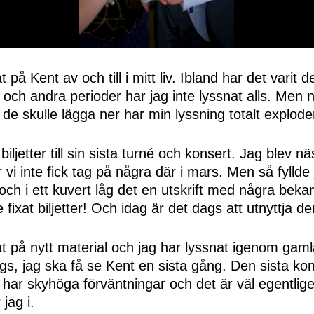
 på Kent av och till i mitt liv. Ibland har det varit 
 och andra perioder har jag inte lyssnat alls. Men 
de skulle lägga ner har min lyssning totalt explode
iljetter till sin sista turné och konsert. Jag blev n
 vi inte fick tag på några där i mars. Men så fyllde
ch i ett kuvert låg det en utskrift med några bekan
 fixat biljetter! Och idag är det dags att utnyttja d
t på nytt material och jag har lyssnat igenom gaml
ags, jag ska få se Kent en sista gång. Den sista ko
har skyhöga förväntningar och det är väl egentligen 
jag i.