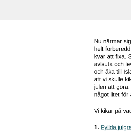
Nu närmar sig
helt förberedd
kvar att fixa.
avlsuta och le
och åka till I
att vi skulle 
julen att göra
något litet för
Vi kikar på vad
1.
Fyllda julgr