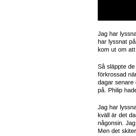
0
seconds
of
Jag har lyssnat
50
har lyssnat på
seconds
Volume
0%
kom ut om att 
Så släppte de b
förkrossad när
dagar senare o
på. Philip hade
Jag har lyssna
kväll är det d
någonsin. Jag 
Men det skiter 