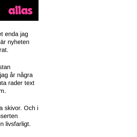
det enda jag
när nyheten
rat.
ästan
 jag år några
ta rader text
em.
a skivor. Och i
nserten
livsfarligt.