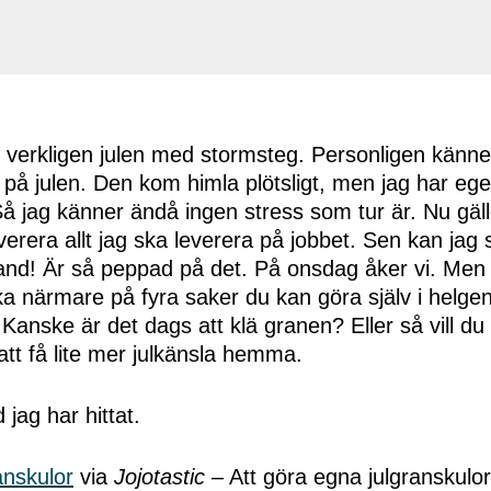
 verkligen julen med stormsteg. Personligen känner
 på julen. Den kom himla plötsligt, men jag har ege
 Så jag känner ändå ingen stress som tur är. Nu gäll
verera allt jag ska leverera på jobbet. Sen kan jag
sland! Är så peppad på det. På onsdag åker vi. Men
kika närmare på fyra saker du kan göra själv i hel
. Kanske är det dags att klä granen? Eller så vill d
 att få lite mer julkänsla hemma.
 jag har hittat.
anskulor
via
Jojotastic
– Att göra egna julgranskulor ä