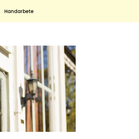
Meny
Handarbete
Om Oss
Om Oss & Kontakt
Tidningar Hos Allas.se
Nyhetsbrev
Om Cookies
Integritetspolicy
Skapa Konto
Hantera Preferenser