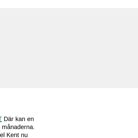
T
Där kan en
 6 månaderna.
del Kent nu