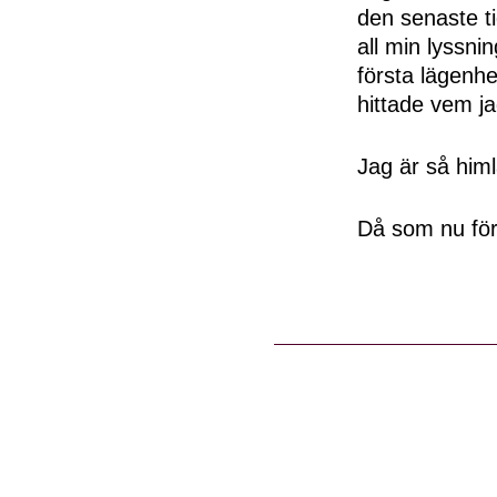
den senaste ti
all min lyssnin
första lägenhe
hittade vem jag
Jag är så him
Då som nu för 