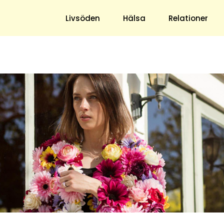
ns blogg
Livsöden
Hälsa
Relationer
Hem & Trädgård
Underhållning
Trädgård
Nöje
Hushåll
TV
Ekonomi
Horoskop
Mat & Dryck
Quiz
Loppis & Antikt
DIY - Gör Det Själv