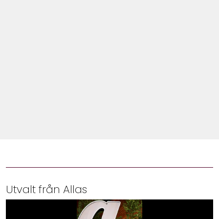
Shop
Hem & Trädgård
Underhållning
Om Oss
Utvalt från Allas