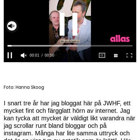
00:01
00:50
0
seconds
of
50
seconds
Foto: Hanna Skoog
I snart tre år har jag bloggat här på JWHF, ett
mycket fint och färgglatt hörn av internet. Jag
kan tycka att mycket är väldigt likt varandra när
jag scrollar runt bland bloggar och på
instagram. Många har lite samma uttryck och