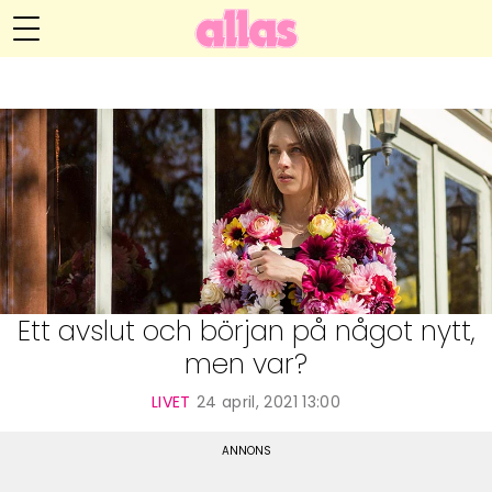
Anna María Larssons blogg
Meny
Livsöden
Hälsa
Hem
Arkiv
Relationer
Om Anna María
Kontakt
Kategorier
Handarbete
Ett avslut och början på något nytt,
men var?
Video
LIVET
24 april, 2021 13:00
Bloggar