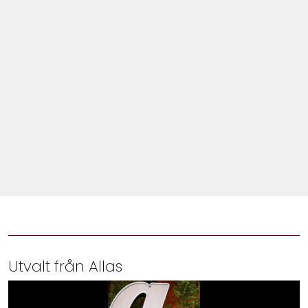
Shop
Hem & Trädgård
Underhållning
Om Oss
Utvalt från Allas