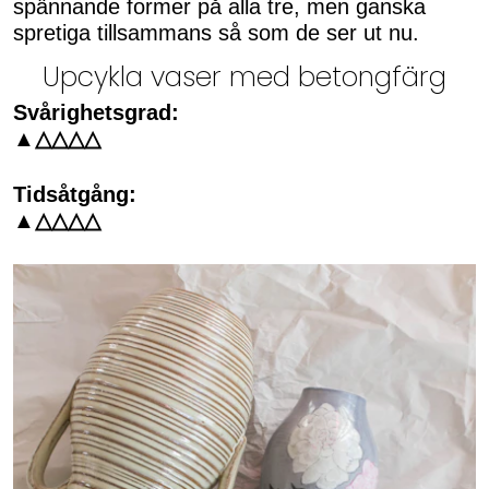
spännande former på alla tre, men ganska
spretiga tillsammans så som de ser ut nu.
Upcykla vaser med betongfärg
Svårighetsgrad:
▲△△△△
Tidsåtgång:
▲△△△△