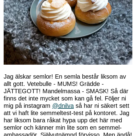
Jag älskar semlor! En semla består liksom av
allt gott. Vetebulle - MUMS! Grädde -
JÄTTEGOTT! Mandelmassa - SMASK! Så där
finns det inte mycket som kan gå fel. Följer ni
mig på instagram
@dnilva
så har ni säkert sett
att vi haft lite semmeltest-test på kontoret. Jag
har liksom bara råkat hypa upp det här med
semlor och känner min lite som en semmel-
ambassadör. Självutnämnd förvisso. Men ändå!