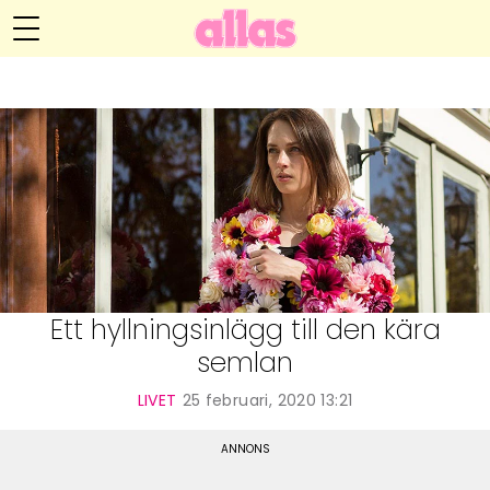
Anna María Larssons blogg
Meny
Livsöden
Hälsa
Hem
Arkiv
Relationer
Om Anna María
Kontakt
Kategorier
Handarbete
Ett hyllningsinlägg till den kära
semlan
Video
LIVET
25 februari, 2020 13:21
Bloggar