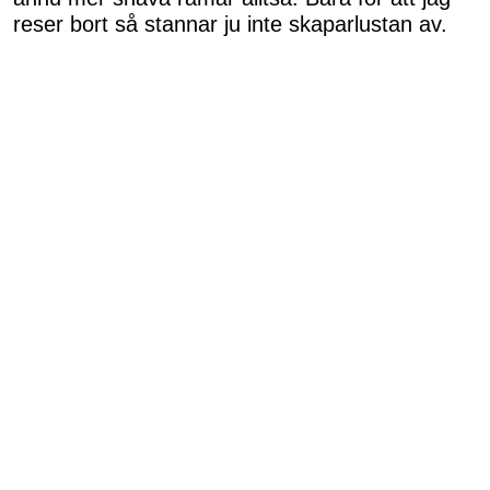
reser bort så stannar ju inte skaparlustan av.
För mig kopplar jag växter med mycket
grönt
,
gärna
växande grejer
. Eller imitation av
växande saker. En behöver ju inte använda just
växter utan det går ju bra att försöka
härma en
växt med ett annat material
, göra något som
en kan
ha växter i
eller göra något
för dina
växter
. Så mycket kul och så många idéer.