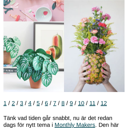
1
/
2
/
3
/
4
/
5
/
6
/
7
/
8
/
9
/
10
/
11
/
12
Tänk vad tiden går snabbt, nu är det redan
dags för nytt tema i
Monthly Makers
. Den här