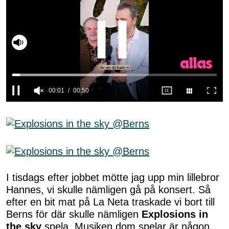
00:02
00:50
0
seconds
of
50
seconds
I tisdags efter jobbet mötte jag upp min lillebror
Hannes, vi skulle nämligen gå på konsert. Så
efter en bit mat på La Neta traskade vi bort till
Berns för där skulle nämligen
Explosions in
the sky
spela. Musiken dom spelar är någon