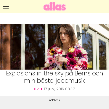
Anna María Larssons blogg
Meny
Livsöden
Hälsa
Hem
Arkiv
Relationer
Om Anna María
Kontakt
Kategorier
Handarbete
Explosions in the sky på Berns och
min bästa jobbmusik
Video
LIVET
17 juni, 2016 08:37
Bloggar