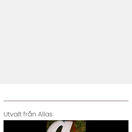
Shop
Hem & Trädgård
Underhållning
Om Oss
Utvalt från Allas