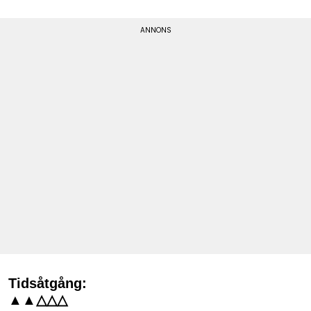
Tidsåtgång:
▲▲△△△