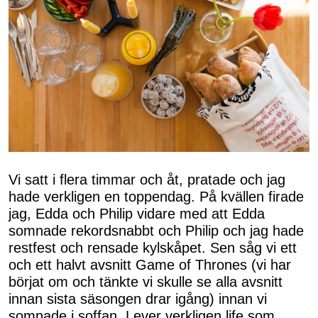
Vi satt i flera timmar och åt, pratade och jag
hade verkligen en toppendag. På kvällen firade
jag, Edda och Philip vidare med att Edda
somnade rekordsnabbt och Philip och jag hade
restfest och rensade kylskåpet. Sen såg vi ett
och ett halvt avsnitt Game of Thrones (vi har
börjat om och tänkte vi skulle se alla avsnitt
innan sista säsongen drar igång) innan vi
somnade i soffan. Lever verkligen life som