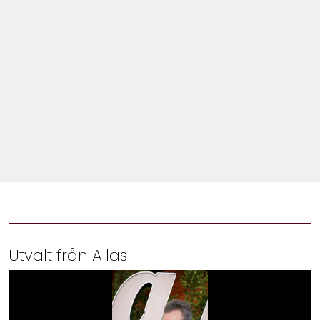
Shop
Hem & Trädgård
Underhållning
Om Oss
Utvalt från Allas