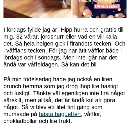
I lördags fyllde jag år! Hipp hurra och grattis till
mig. 32 vårar, jordsnurr eller vad en vill kalla
det. Så hela helgen gick i firandets tecken. Och
i våfflans tecken. För jag har ätit våfflor både i
lördags och i söndags. Men inte igår när det
ändå var våffeldagen. Så kan det bli.
På min födelsedag hade jag också en liten
brunch hemma som jag drog ihop lite hastigt
och lustigt. Tänkte väl egentligen inte fira något
särskilt, men alltså, det är ändå kul att göra
något. Så vi blev ett litet fint gäng som
mumsade på
bästa baguetten
, våfflor,
chokladbollar och lite frukt.