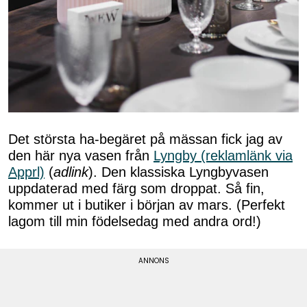
Det största ha-begäret på mässan fick jag av
den här nya vasen från
Lyngby (reklamlänk via
Apprl)
(
adlink
). Den klassiska Lyngbyvasen
uppdaterad med färg som droppat. Så fin,
kommer ut i butiker i början av mars. (Perfekt
lagom till min födelsedag med andra ord!)