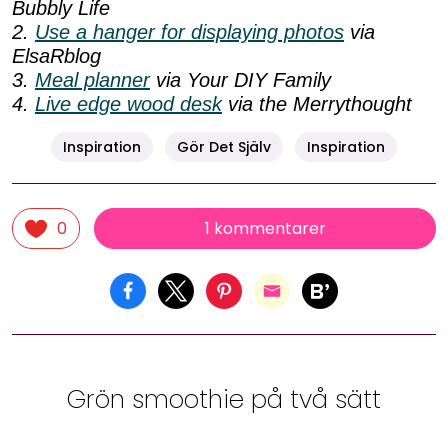
Bubbly Life
2.
Use a hanger for displaying photos
via
ElsaRblog
3.
Meal planner
via Your DIY Family
4.
Live edge wood desk
via the Merrythought
Inspiration
Gör Det Själv
Inspiration
1 kommentarer
0
Grön smoothie på två sätt
RECEPT & MAT
17 januari, 2018 07:00