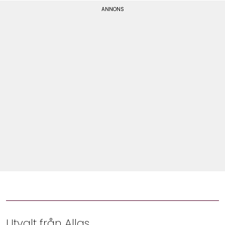
Shop
Hem & Trädgård
Underhållning
Om Oss
Utvalt från Allas