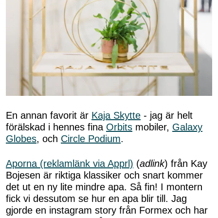
En annan favorit är
Kaja Skytte
- jag är helt
förälskad i hennes fina
Orbits
mobiler,
Galaxy
Globes
, och
Circle Podium
.
Aporna (reklamlänk via Apprl)
(
adlink
) från Kay
Bojesen är riktiga klassiker och snart kommer
det ut en ny lite mindre apa. Så fin! I montern
fick vi dessutom se hur en apa blir till. Jag
gjorde en instagram story från Formex och har