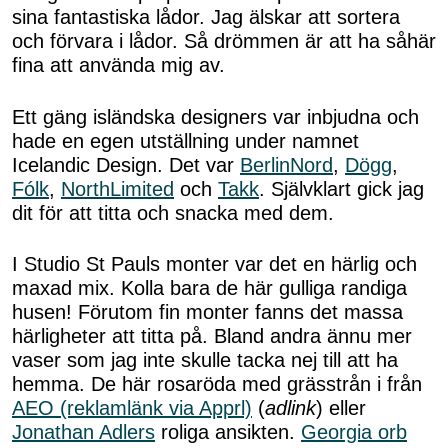
sina fantastiska lådor. Jag älskar att sortera
och förvara i lådor. Så drömmen är att ha såhär
fina att använda mig av.
Ett gäng isländska designers var inbjudna och
hade en egen utställning under namnet
Icelandic Design. Det var
BerlinNord
,
Dögg
,
Fólk
,
NorthLimited
och
Takk
. Självklart gick jag
dit för att titta och snacka med dem.
I Studio St Pauls monter var det en härlig och
maxad mix. Kolla bara de här gulliga randiga
husen! Förutom fin monter fanns det massa
härligheter att titta på. Bland andra ännu mer
vaser som jag inte skulle tacka nej till att ha
hemma. De här rosaröda med grässtrån i från
AEO (reklamlänk via Apprl)
(
adlink
) eller
Jonathan Adlers
roliga ansikten.
Georgia orb