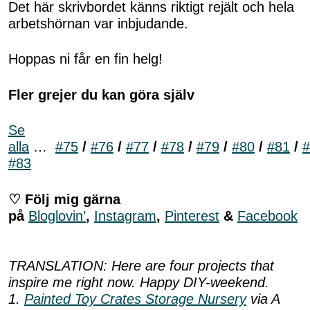
Det här skrivbordet känns riktigt rejält och hela
arbetshörnan var inbjudande.
Hoppas ni får en fin helg!
Fler grejer du kan göra själv
Se
alla
…
#75
/
#76
/
#77
/
#78
/
#79
/
#80
/
#81
/
#
#83
♡ Följ mig gärna
på
Bloglovin’
,
Instagram
,
Pinterest
&
Facebook
TRANSLATION: Here are four projects that
inspire me right now. Happy DIY-weekend.
1.
Painted Toy Crates Storage Nursery
via A