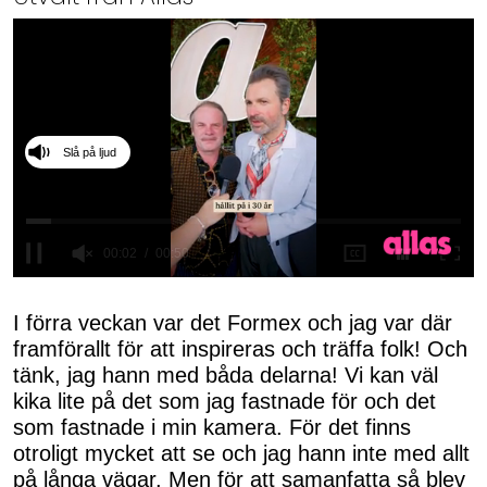
Slå på ljud
0
seconds
of
I förra veckan var det Formex och jag var där
50
framförallt för att inspireras och träffa folk! Och
seconds
tänk, jag hann med båda delarna! Vi kan väl
kika lite på det som jag fastnade för och det
som fastnade i min kamera. För det finns
otroligt mycket att se och jag hann inte med allt
på långa vägar. Men för att samanfatta så blev