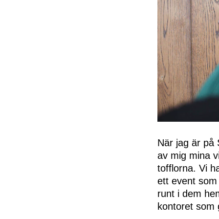
När jag är på 
av mig mina vi
tofflorna. Vi 
ett event som 
runt i dem he
kontoret som g