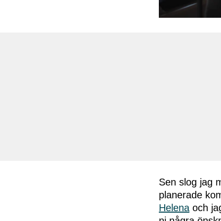
Sen slog jag m
planerade ko
Helena
och jag
ni några önskni