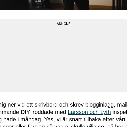
ig ner vid ett skrivbord och skrev blogginlägg, mai
mmande DIY, roddade med
Larsson och Lyth
inspe
 hade i måndag. Yes, vi är snart tillbaka efter vårt
ngar eller förslag på vad ni skulle vilja se, så hör av