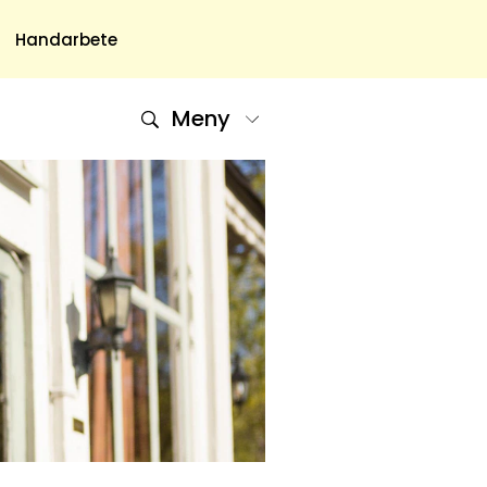
Handarbete
Meny
Om Oss
Om Oss & Kontakt
Tidningar Hos Allas.se
Nyhetsbrev
Om Cookies
Integritetspolicy
Skapa Konto
Hantera Preferenser