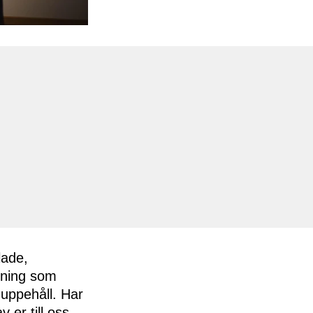
lade,
lning som
 uppehåll. Har
 er till oss.