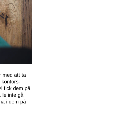
r med att ta
a kontors-
Vi fick dem på
lle inte gå
rna i dem på