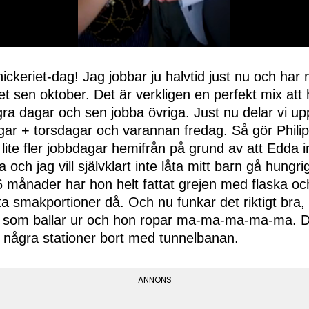
ckeriet-dag! Jag jobbar ju halvtid just nu och har 
det sen oktober. Det är verkligen en perfekt mix a
a dagar och sen jobba övriga. Just nu delar vi upp
ar + torsdagar och varannan fredag. Så gör Philip 
 lite fler jobbdagar hemifrån på grund av att Edda 
a och jag vill självklart inte låta mitt barn gå hungr
6 månader har hon helt fattat grejen med flaska o
a smakportioner då. Och nu funkar det riktigt bra,
 som ballar ur och hon ropar ma-ma-ma-ma-ma. Då
r några stationer bort med tunnelbanan.