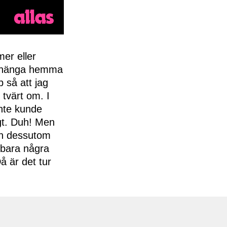
mer eller
tt hänga hemma
 så att jag
tvärt om. I
inte kunde
igt. Duh! Men
ch dessutom
 bara några
 är det tur