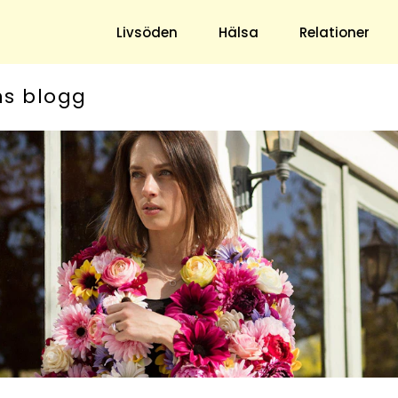
Livsöden
Hälsa
Relationer
ns blogg
Hem & Trädgård
Underhållning
Trädgård
Nöje
Hushåll
TV
Ekonomi
Horoskop
Mat & Dryck
Quiz
Loppis & Antikt
DIY - Gör Det Själv