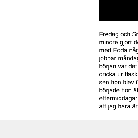
0
seconds
of
Fredag och Sni
50
mindre gjort 
seconds
Volume
0%
med Edda någr
jobbar måndag
början var det
dricka ur flask
sen hon blev 
började hon ät
eftermiddagar
att jag bara ä