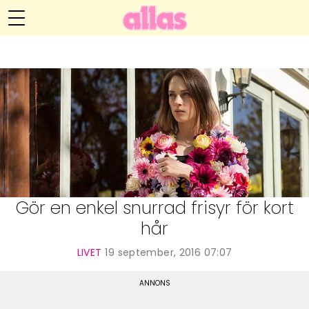
Anna María Larssons blogg
Meny
Livsöden
Hälsa
Hem
Arkiv
Relationer
Om Anna María
Kontakt
Kategorier
Handarbete
Gör en enkel snurrad frisyr för kort
hår
Video
LIVET
19 september, 2016 07:07
Bloggar