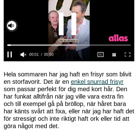
00:02
00:50
0
seconds
of
Hela sommaren har jag haft en frisyr som blivit
50
en storfavorit. Det är en
enkel snurrad frisyr
seconds
som passar perfekt för dig med kort hår. Den
har funkat alltifrån när jag ville vara extra fin
och till exempel gå på bröllop, när håret bara
har känts svårt att fixa, eller när jag har haft det
för stressigt och inte riktigt haft ork eller tid att
göra något med det.