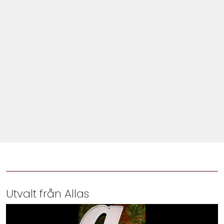
Shop
Hem & Trädgård
Underhållning
Om Oss
Utvalt från Allas