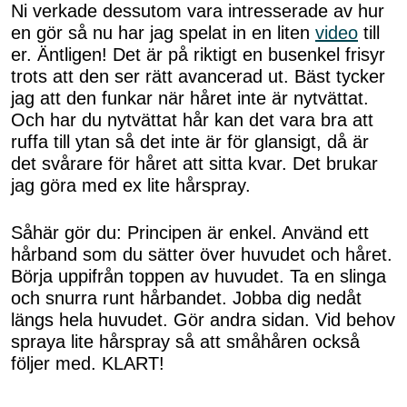
Ni verkade dessutom vara intresserade av hur
en gör så nu har jag spelat in en liten
video
till
er. Äntligen! Det är på riktigt en busenkel frisyr
trots att den ser rätt avancerad ut. Bäst tycker
jag att den funkar när håret inte är nytvättat.
Och har du nytvättat hår kan det vara bra att
ruffa till ytan så det inte är för glansigt, då är
det svårare för håret att sitta kvar. Det brukar
jag göra med ex lite hårspray.
Såhär gör du: Principen är enkel. Använd ett
hårband som du sätter över huvudet och håret.
Börja uppifrån toppen av huvudet. Ta en slinga
och snurra runt hårbandet. Jobba dig nedåt
längs hela huvudet. Gör andra sidan. Vid behov
spraya lite hårspray så att småhåren också
följer med. KLART!