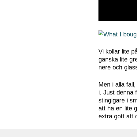
0
seconds
of
50
seconds
Volume
0%
Vi kollar lite
ganska lite gr
nere och glass
Men i alla fall
i. Just denna 
stingigare i s
att ha en lite
extra gott att