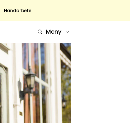
Handarbete
Meny
Om Oss
Om Oss & Kontakt
Tidningar Hos Allas.se
Nyhetsbrev
Om Cookies
Integritetspolicy
Skapa Konto
Hantera Preferenser