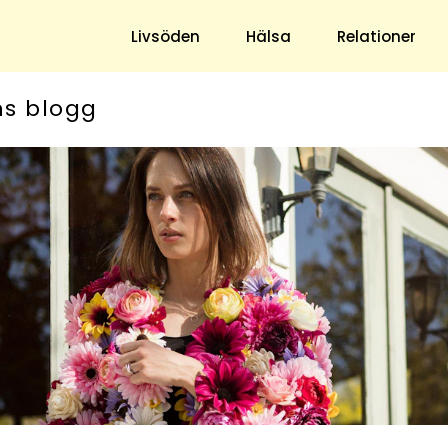
Livsöden
Hälsa
Relationer
ns blogg
Hem & Trädgård
Underhållning
Trädgård
Nöje
Hushåll
TV
Ekonomi
Horoskop
Mat & Dryck
Quiz
Loppis & Antikt
DIY - Gör Det Själv