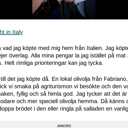
 på vad jag köpte med mig hem från Italien. Jag köpte
ejer överlag. Alla mina pengar la jag istället på mat 
. Helt rimliga prioriteringar kan jag tycka.
, till det jag köpte då. En lokal olivolja från Fabriano
fick vi smaka på agriturismon vi besökte och den va
maken, fyllig och så himla god. Jag tycker att det är
 godare och mer speciell olivolja hemma. Då känns 
 doppa brödet i den eller ringla på salladen en vanli