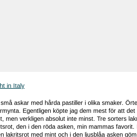
små askar med hårda pastiller i olika smaker. Örter,
rmynta. Egentligen köpte jag dem mest för att det 
t, men verkligen absolut inte minst. Tre sorters lak
itsrot, den i den röda asken, min mammas favorit.
en lakritsrot med mint och i den ljusblåa asken gö