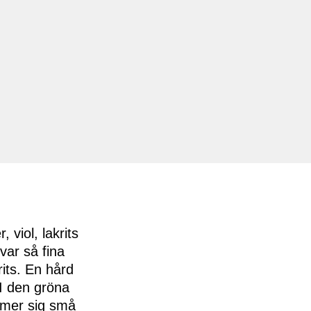
 viol, lakrits
var så fina
rits. En hård
 I den gröna
mmer sig små