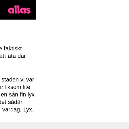
 faktiskt
att äta där
, staden vi var
r liksom lite
 en sån fin lyx
det sådär
g vardag. Lyx.