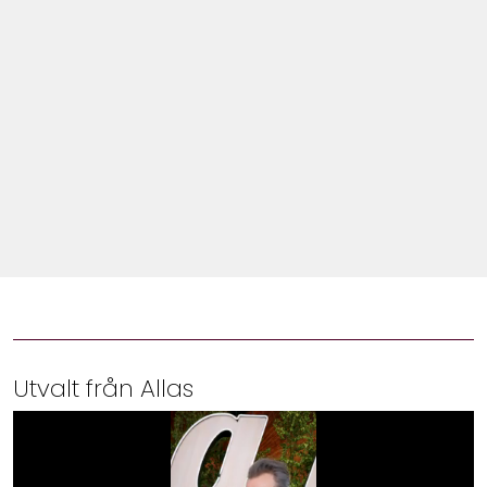
Shop
Hem & Trädgård
Underhållning
Om Oss
Utvalt från Allas