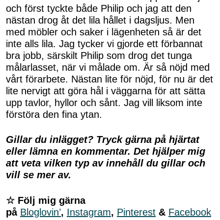
och först tyckte både Philip och jag att den
nästan drog åt det lila hållet i dagsljus. Men
med möbler och saker i lägenheten så är det
inte alls lila. Jag tycker vi gjorde ett förbannat
bra jobb, särskilt Philip som drog det tunga
målarlasset, när vi målade om. Är så nöjd med
vårt förarbete. Nästan lite för nöjd, för nu är det
lite nervigt att göra hål i väggarna för att sätta
upp tavlor, hyllor och sånt. Jag vill liksom inte
förstöra den fina ytan.
Gillar du inlägget? Tryck gärna på hjärtat
eller lämna en kommentar. Det hjälper mig
att veta vilken typ av innehåll du gillar och
vill se mer av.
☆ Följ mig gärna
på
Bloglovin’
,
Instagram
,
Pinterest
&
Facebook