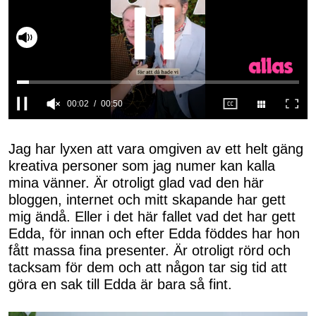
Slå på ljud
0
seconds
of
Jag har lyxen att vara omgiven av ett helt gäng
50
kreativa personer som jag numer kan kalla
seconds
mina vänner. Är otroligt glad vad den här
bloggen, internet och mitt skapande har gett
mig ändå. Eller i det här fallet vad det har gett
Edda, för innan och efter Edda föddes har hon
fått massa fina presenter. Är otroligt rörd och
tacksam för dem och att någon tar sig tid att
göra en sak till Edda är bara så fint.