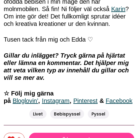
ofödda bebisen i min mage den här
molnmobilen. Så fin! Ni följer väl också
Karin
?
Om inte gör det! Det fullkomligt sprutar idéer
och kreativa kreationer ur den kvinnan.
Tusen tack från mig och Edda ♡
Gillar du inlägget? Tryck gärna på hjärtat
eller lämna en kommentar. Det hjälper mig
att veta vilken typ av innehåll du gillar och
vill se mer av.
☆ Följ mig gärna
på
Bloglovin’
,
Instagram
,
Pinterest
&
Facebook
Livet
Bebispyssel
Pyssel