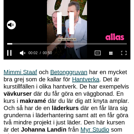
Slå på ljud
00:02
00:50
0
seconds
of
Mimmi Staaf
och
Betonggruvan
har en mycket
50
bra grej som de kallar för
Hantverka
. Det är
seconds
kurstillfällen i olika hantverk. De har exempelvis
vävkurser
där du får göra en väggbonad. En
kurs i
makramé
där du lär dig att knyta amplar.
Och så har de en
läderkurs
där en får lära sig
grunderna i läderhantering samt att en får göra
två mindre projekt i just läder. Den här kursen
är det
Johanna Landin
från
Myr Studio
som