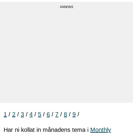
1
/
2
/
3
/
4
/
5
/
6
/
7
/
8
/
9
/
Har ni kollat in månadens tema i
Monthly