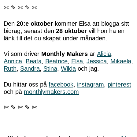
✄ ✎ ✄ ✎ ✄
Den
20:e oktober
kommer Elsa att blogga sitt
bidrag, senast den
28 oktober
vill hon ha en
länk till det du skapat under månaden.
Vi som driver
Monthly Makers
är
Alicia
,
Annica
,
Beata
,
Beatrice
,
Elsa
,
Jessica
,
Mikaela
,
Ruth
,
Sandra
,
Stina
,
Wilda
och jag.
Du hittar oss på
facebook
,
instagram
,
pinterest
och på
monthlymakers.com
✄ ✎ ✄ ✎ ✄