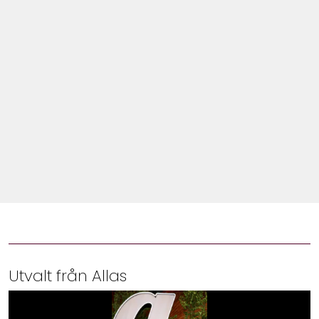
Shop
Hem & Trädgård
Underhållning
Om Oss
Utvalt från Allas