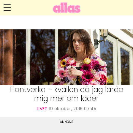
Anna María Larssons blogg
Meny
Livsöden
Hälsa
Hem
Arkiv
Relationer
Om Anna María
Kontakt
Kategorier
Handarbete
Hantverka – kvällen då jag lärde
mig mer om läder
Video
LIVET
19 oktober, 2016 07:45
Bloggar