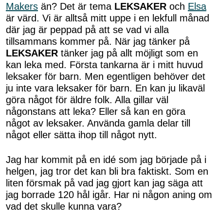
Makers
än? Det är tema
LEKSAKER
och
Elsa
är värd. Vi är alltså mitt uppe i en lekfull månad
där jag är peppad på att se vad vi alla
tillsammans kommer på. När jag tänker på
LEKSAKER
tänker jag på allt möjligt som en
kan leka med. Första tankarna är i mitt huvud
leksaker för barn. Men egentligen behöver det
ju inte vara leksaker för barn. En kan ju likaväl
göra något för äldre folk. Alla gillar väl
någonstans att leka? Eller så kan en göra
något av leksaker. Använda gamla delar till
något eller sätta ihop till något nytt.
Jag har kommit på en idé som jag började på i
helgen, jag tror det kan bli bra faktiskt. Som en
liten försmak på vad jag gjort kan jag säga att
jag borrade 120 hål igår. Har ni någon aning om
vad det skulle kunna vara?