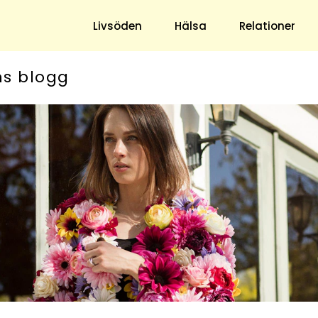
Livsöden
Hälsa
Relationer
ns blogg
Hem & Trädgård
Underhållning
Trädgård
Nöje
Hushåll
TV
Ekonomi
Horoskop
Mat & Dryck
Quiz
Loppis & Antikt
DIY - Gör Det Själv