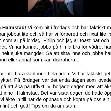
n Halmstad!
Vi kom hit i fredags och har faktiskt m
ar jobbat lite och så har vi förberett och fixat lite 
 som är på lördag. Philip och jag är toast-par och 
r det. Vi har kunnat jobba på himla bra för vädret har
 helt sjuka mängder. Så att sitta inne och jobba h
and eller annat som kan distrahera...
ar inte bara varit inne hela tiden. Vi har faktiskt ge
lykter. På lördagen var det enda dagen som lovade
på att åka på utflykt. Vi började dagen med att åka 
t
inne i Halmstad. Det var sista dagen de hade öpp
 åkte in till när de öppnade och köpte på oss allt
int och gott! Tips om du är i stan.