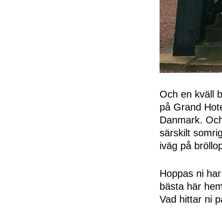
Och en kväll 
på Grand Hotel
Danmark. Och 
särskilt somri
iväg på bröllo
Hoppas ni har
bästa här hemm
Vad hittar ni 