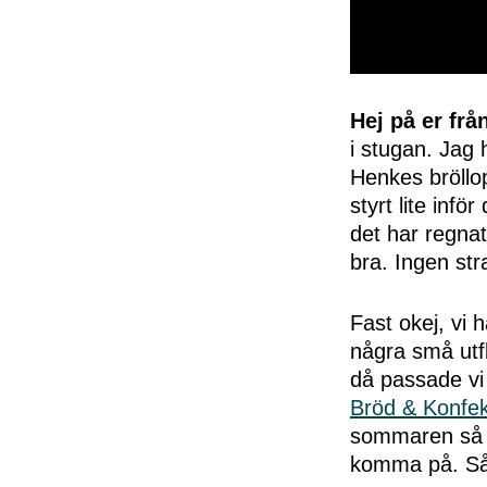
0
seconds
of
Hej på er frå
50
i stugan. Jag h
seconds
Volume
0%
Henkes bröllop
styrt lite infö
det har regnat
bra. Ingen str
Fast okej, vi h
några små utf
då passade vi 
Bröd & Konfek
sommaren så vi
komma på. Så f