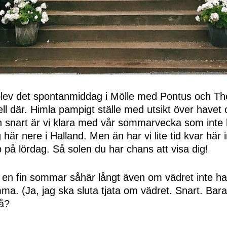
blev det spontanmiddag i Mölle med Pontus och The
l där. Himla pampigt ställe med utsikt över havet oc
snart är vi klara med vår sommarvecka som inte h
g här nere i Halland. Men än har vi lite tid kvar här 
p på lördag. Så solen du har chans att visa dig!
 en fin sommar såhär långt även om vädret inte har
a. (Ja, jag ska sluta tjata om vädret. Snart. Bara 
på?