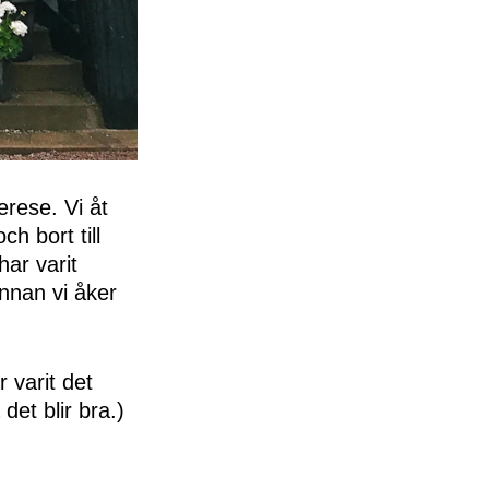
rese. Vi åt
h bort till
ar varit
innan vi åker
 varit det
det blir bra.)