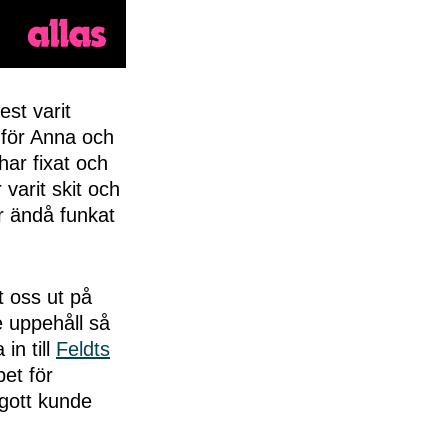
est varit
inför Anna och
har fixat och
 varit skit och
ar ändå funkat
tt oss ut på
 uppehåll så
in till
Feldts
et för
 gott kunde