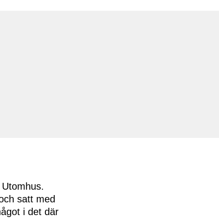
t. Utomhus.
 och satt med
ågot i det där