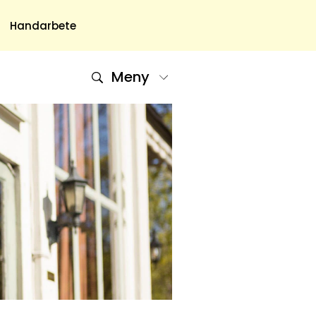
Handarbete
Meny
Om Oss
Om Oss & Kontakt
Tidningar Hos Allas.se
Nyhetsbrev
Om Cookies
Integritetspolicy
Skapa Konto
Hantera Preferenser