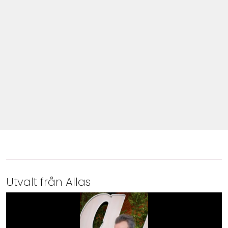
Shop
Hem & Trädgård
Underhållning
Om Oss
Utvalt från Allas