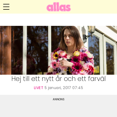
Anna María Larssons blogg
Meny
Livsöden
Hälsa
Hem
Arkiv
Relationer
Om Anna María
Kontakt
Kategorier
Handarbete
Hej till ett nytt år och ett farväl
Video
LIVET
5 januari, 2017 07:45
Bloggar