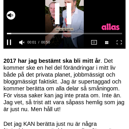
Slå på ljud
0
seconds
of
2017 har jag bestämt ska bli mitt år
. Det
50
kommer ske en hel del förändringar i mitt liv
seconds
både på det privata planet, jobbmässigt och
bloggmässigt faktiskt. Jag är supertaggad och
kommer berätta om alla delar så småningom.
För vissa saker kan jag inte prata om. Inte än.
Jag vet, så trist att vara såpass hemlig som jag
är just nu. Men håll ut!
Det jag KAN berätta just nu är några