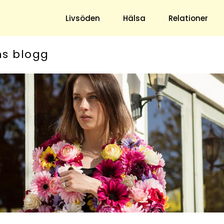
Livsöden
Hälsa
Relationer
ns blogg
Hem & Trädgård
Underhållning
Trädgård
Nöje
Hushåll
TV
Ekonomi
Horoskop
Mat & Dryck
Quiz
Loppis & Antikt
DIY - Gör Det Själv