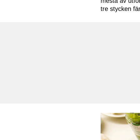
mesta av utför
tre stycken fä