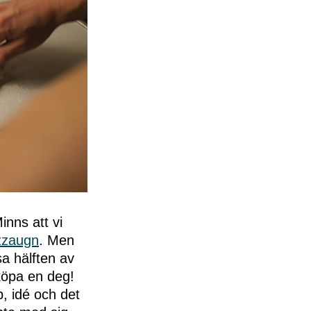
inns att vi
izzaugn
. Men
sa hälften av
 köpa en deg!
p, idé och det