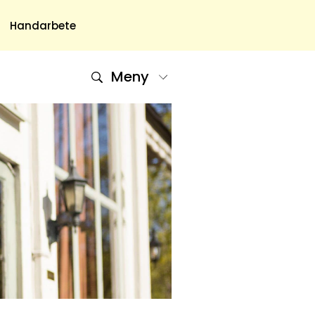
Handarbete
Meny
Om Oss
Om Oss & Kontakt
Tidningar Hos Allas.se
Nyhetsbrev
Om Cookies
Integritetspolicy
Skapa Konto
Hantera Preferenser