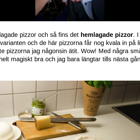
lagade pizzor och så fins det
hemlagade pizzor
. 
varianten och de här pizzorna får nog kvala in på l
te pizzorna jag någonsin ätit. Wow! Med några sm
helt magiskt bra och jag bara längtar tills nästa gå