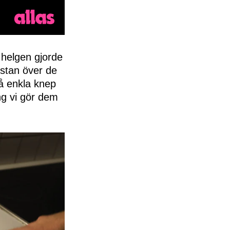
I helgen gjorde
istan över de
å enkla knep
ng vi gör dem