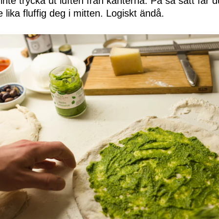
te trycka ut luften från kanterna. På så sätt får du
 lika fluffig deg i mitten. Logiskt ändå.