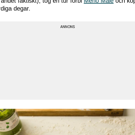
andet faktiskt), tog en tur förbi
Meno Male
och köp
rdiga degar.