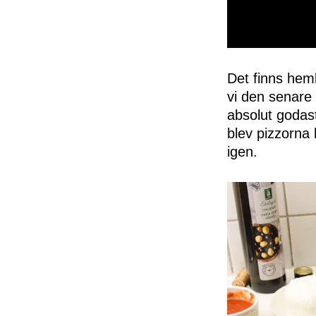
0
seconds
of
Det finns hem
50
vi den senare 
seconds
Volume
0%
absolut godas
blev pizzorna 
igen.