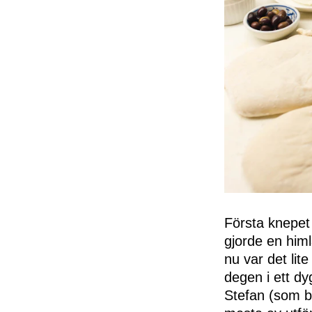
Första knepet 
gjorde en himl
nu var det lit
degen i ett dy
Stefan (som bö