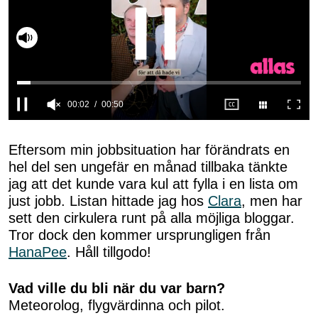
Slå på ljud
0
seconds
of
Eftersom min jobbsituation har förändrats en
50
hel del sen ungefär en månad tillbaka tänkte
seconds
jag att det kunde vara kul att fylla i en lista om
just jobb. Listan hittade jag hos
Clara
, men har
sett den cirkulera runt på alla möjliga bloggar.
Tror dock den kommer ursprungligen från
HanaPee
. Håll tillgodo!
Vad ville du bli när du var barn?
Meteorolog, flygvärdinna och pilot.