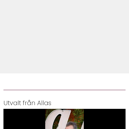
Shop
Hem & Trädgård
Underhållning
Om Oss
Utvalt från Allas