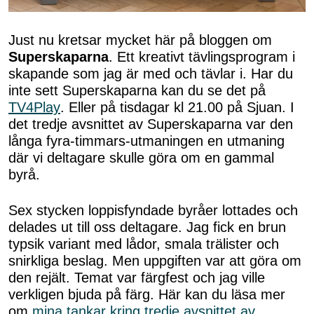
Just nu kretsar mycket här på bloggen om
Superskaparna
. Ett kreativt tävlingsprogram i
skapande som jag är med och tävlar i. Har du
inte sett Superskaparna kan du se det på
TV4Play
. Eller på tisdagar kl 21.00 på Sjuan. I
det tredje avsnittet av Superskaparna var den
långa fyra-timmars-utmaningen en utmaning
där vi deltagare skulle göra om en gammal
byrå.
Sex stycken loppisfyndade byråer lottades och
delades ut till oss deltagare. Jag fick en brun
typsik variant med lådor, smala trälister och
snirkliga beslag. Men uppgiften var att göra om
den rejält. Temat var färgfest och jag ville
verkligen bjuda på färg. Här kan du läsa mer
om
mina tankar kring tredje avsnittet av