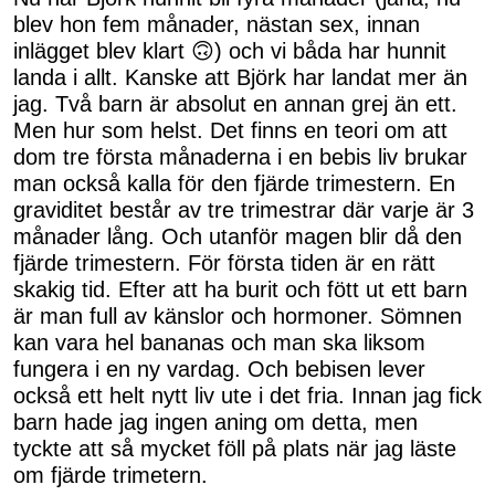
blev hon fem månader, nästan sex, innan
inlägget blev klart 🙃) och vi båda har hunnit
landa i allt. Kanske att Björk har landat mer än
jag. Två barn är absolut en annan grej än ett.
Men hur som helst. Det finns en teori om att
dom tre första månaderna i en bebis liv brukar
man också kalla för den fjärde trimestern. En
graviditet består av tre trimestrar där varje är 3
månader lång. Och utanför magen blir då den
fjärde trimestern. För första tiden är en rätt
skakig tid. Efter att ha burit och fött ut ett barn
är man full av känslor och hormoner. Sömnen
kan vara hel bananas och man ska liksom
fungera i en ny vardag. Och bebisen lever
också ett helt nytt liv ute i det fria. Innan jag fick
barn hade jag ingen aning om detta, men
tyckte att så mycket föll på plats när jag läste
om fjärde trimetern.