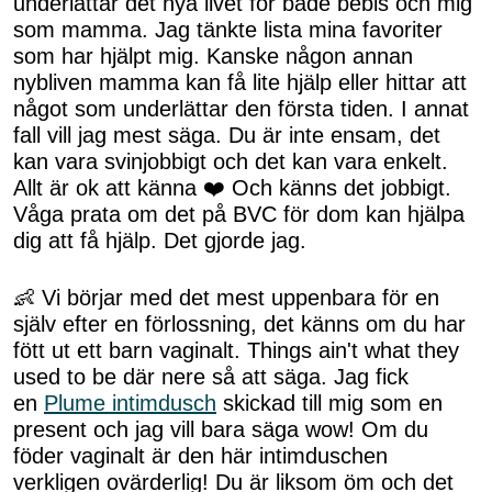
underlättar det nya livet för både bebis och mig
som mamma. Jag tänkte lista mina favoriter
som har hjälpt mig. Kanske någon annan
nybliven mamma kan få lite hjälp eller hittar att
något som underlättar den första tiden. I annat
fall vill jag mest säga. Du är inte ensam, det
kan vara svinjobbigt och det kan vara enkelt.
Allt är ok att känna ❤️ Och känns det jobbigt.
Våga prata om det på BVC för dom kan hjälpa
dig att få hjälp. Det gjorde jag.
👶 Vi börjar med det mest uppenbara för en
själv efter en förlossning, det känns om du har
fött ut ett barn vaginalt. Things ain't what they
used to be där nere så att säga. Jag fick
en
Plume intimdusch
skickad till mig som en
present och jag vill bara säga wow! Om du
föder vaginalt är den här intimduschen
verkligen ovärderlig! Du är liksom öm och det