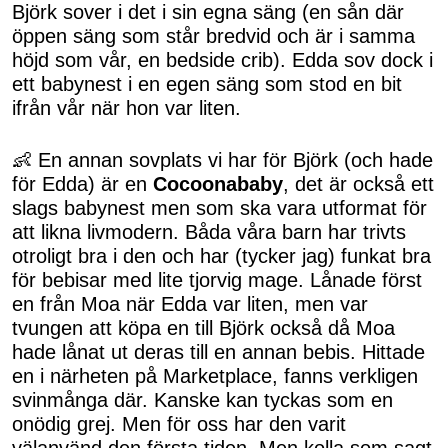
Björk sover i det i sin egna säng (en sån där
öppen säng som står bredvid och är i samma
höjd som vår, en bedside crib). Edda sov dock i
ett babynest i en egen säng som stod en bit
ifrån vår när hon var liten.
👶 En annan sovplats vi har för Björk (och hade
för Edda) är en
Cocoonababy
, det är också ett
slags babynest men som ska vara utformat för
att likna livmodern. Båda våra barn har trivts
otroligt bra i den och har (tycker jag) funkat bra
för bebisar med lite tjorvig mage. Lånade först
en från Moa när Edda var liten, men var
tvungen att köpa en till Björk också då Moa
hade lånat ut deras till en annan bebis. Hittade
en i närheten på Marketplace, fanns verkligen
svinmånga där. Kanske kan tyckas som en
onödig grej. Men för oss har den varit
välanvänd den första tiden. Men kolla som sagt