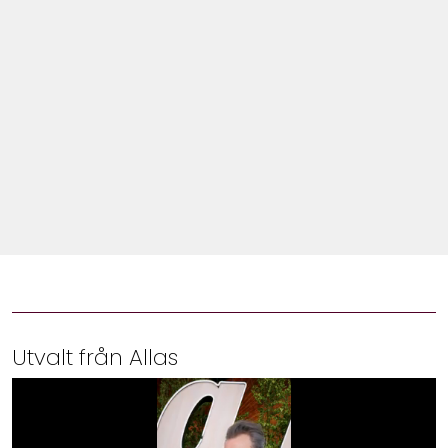
Shop
Hem & Trädgård
Underhållning
Om Oss
Utvalt från Allas