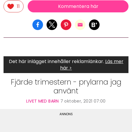
Kommentera här
11
Det här inlägget innehåller reklamlänkar.
Läs mer
här >
Fjärde trimestern - prylarna jag
använt
LIVET MED BARN
7 oktober, 2021 07:00