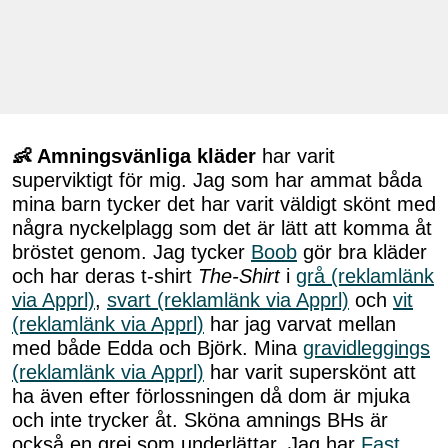
👶 Amningsvänliga kläder
har varit
superviktigt för mig. Jag som har ammat båda
mina barn tycker det har varit väldigt skönt med
några nyckelplagg som det är lätt att komma åt
bröstet genom. Jag tycker
Boob
gör bra kläder
och har deras t-shirt
The-Shirt
i
grå (reklamlänk
via Apprl)
,
svart (reklamlänk via Apprl)
och
vit
(reklamlänk via Apprl)
har jag varvat mellan
med både Edda och Björk. Mina
gravidleggings
(reklamlänk via Apprl)
har varit superskönt att
ha även efter förlossningen då dom är mjuka
och inte trycker åt. Sköna amnings BHs är
också en grej som underlättar. Jag har
Fast