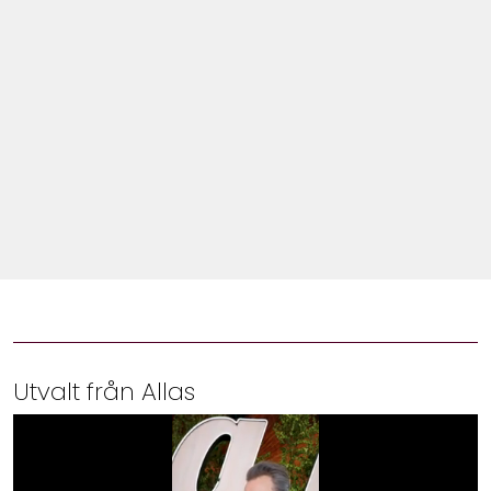
Shop
Hem & Trädgård
Underhållning
Om Oss
Utvalt från Allas