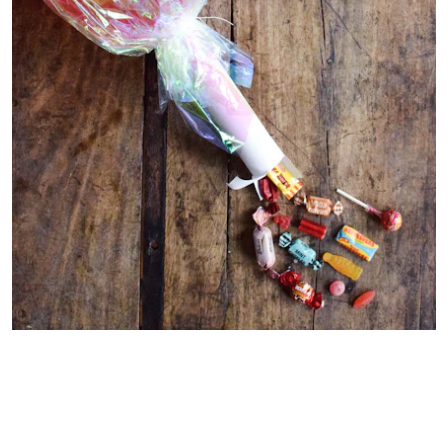
Extra tack till
Soaked in Luxury
för lånet av
våra fina kalaskläder.
Sugen på mer Larsson och Lyth, här hittar