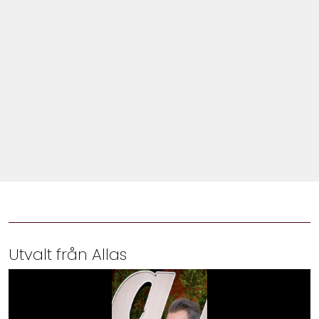
Shop
Hem & Trädgård
Underhållning
Om Oss
Utvalt från Allas