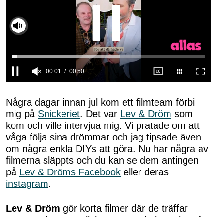
00:01
00:50
0
seconds
of
Några dagar innan jul kom ett filmteam förbi
50
mig på
Snickeriet
. Det var
Lev & Dröm
som
seconds
kom och ville intervjua mig. Vi pratade om att
våga följa sina drömmar och jag tipsade även
om några enkla DIYs att göra. Nu har några av
filmerna släppts och du kan se dem antingen
på
Lev & Dröms Facebook
eller deras
instagram
.
Lev & Dröm
gör korta filmer där de träffar