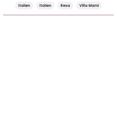
Italien
Italien
Resa
Villa Mami
Kommentera här
0
Gör det själv #25
INSPIRATION
22 juli, 2016 07:00