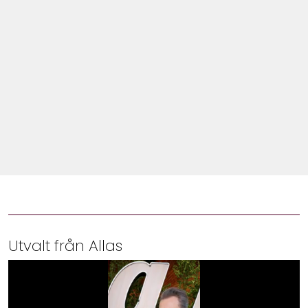
Shop
Hem & Trädgård
Underhållning
Om Oss
Utvalt från Allas