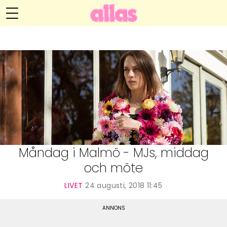
Anna María Larssons blogg
Meny
Livsöden
Hälsa
Hem
Arkiv
Relationer
Om Anna María
Kontakt
Kategorier
Handarbete
Måndag i Malmö - MJs, middag
och möte
Video
LIVET
24 augusti, 2018 11:45
Bloggar