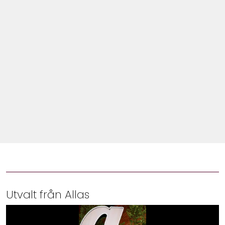
Shop
Hem & Trädgård
Underhållning
Om Oss
Utvalt från Allas