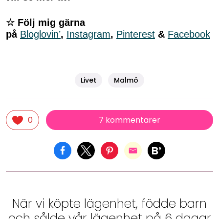
☆ Följ mig gärna
på
Bloglovin’
,
Instagram
,
Pinterest
&
Facebook
Livet
Malmö
7 kommentarer
0
När vi köpte lägenhet, födde barn
och sålde vår lägenhet på 6 dagar