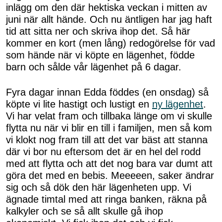
inlägg om den där hektiska veckan i mitten av
juni när allt hände. Och nu äntligen har jag haft
tid att sitta ner och skriva ihop det. Så här
kommer en kort (men lång) redogörelse för vad
som hände när vi köpte en lägenhet, födde
barn och sålde vår lägenhet på 6 dagar.
Fyra dagar innan Edda föddes (en onsdag) så
köpte vi lite hastigt och lustigt en
ny lägenhet
.
Vi har velat fram och tillbaka länge om vi skulle
flytta nu när vi blir en till i familjen, men så kom
vi klokt nog fram till att det var bäst att stanna
där vi bor nu eftersom det är en hel del rodd
med att flytta och att det nog bara var dumt att
göra det med en bebis. Meeeeen, saker ändrar
sig och så dök den här lägenheten upp. Vi
ägnade timtal med att ringa banken, räkna på
kalkyler och se så allt skulle gå ihop