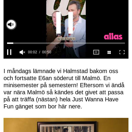
Slå på ljud
0
seconds
of
I måndags lämnade vi Halmstad bakom oss
50
och fortsatte E6an söderut till Malmö. En
seconds
minisemester på semestern! Eftersom vi ändå
var nära Malmö så kändes det givet att passa
på att träffa (nästan) hela Just Wanna Have
Fun gänget som bor här nere.