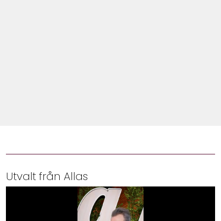
Shop
Hem & Trädgård
Underhållning
Om Oss
Utvalt från Allas