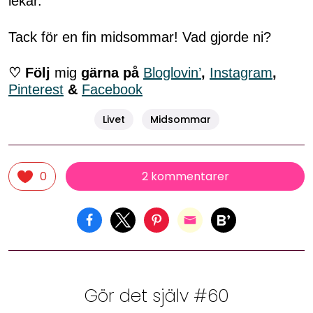
lekar.
Tack för en fin midsommar! Vad gjorde ni?
♡ Följ
mig
gärna på
Bloglovin’
,
Instagram
,
Pinterest
&
Facebook
Livet
Midsommar
2 kommentarer
0
Gör det själv #60