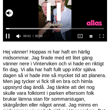
Slå på ljud
00:02
00:50
0
seconds
of
Hej vänner! Hoppas ni har haft en härlig
50
midsommar. Jag firade med ett litet gäng
seconds
vänner nere i Vinterviken och vi hade en riktigt
fin dag. Vi alla har haft fullt upp inför själva
dagen så vi hade inte så mycket tid att planera.
Men jag tycker vi fick till en bra och himla
uppstyrd dag ändå. Jag tänkte att det nog
skulle vara folktomt i parken eftersom folk
brukar lämna stan för sommarstugan,
skärgården eller något annat. Jag minns en