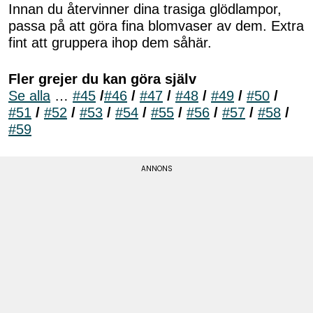
Innan du återvinner dina trasiga glödlampor,
passa på att göra fina blomvaser av dem. Extra
fint att gruppera ihop dem såhär.
Fler grejer du kan göra själv
Se alla
…
#45
/
#46
/
#47
/
#48
/
#49
/
#50
/
#51
/
#52
/
#53
/
#54
/
#55
/
#56
/
#57
/
#58
/
#59