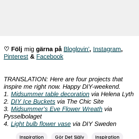
♡ Följ
mig
gärna på
Bloglovin’
,
Instagram
,
Pinterest
&
Facebook
TRANSLATION: Here are four projects that
inspire me right now. Happy DIY-weekend.
1.
Midsummer table decoration
via Helena Lyth
2.
DIY Ice Buckets
via The Chic Site
3.
Midsummer's Eve Flower Wreath
via
Pysselbolaget
4.
Light bulb flower vase
via DIY Sweden
Inspiration
Gör Det Själv
Inspiration