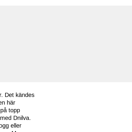
r. Det kändes
en här
 på topp
e med Dnilva.
ogg eller