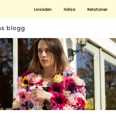
Livsöden
Hälsa
Relationer
ns blogg
Hem & Trädgård
Underhållning
Trädgård
Nöje
Hushåll
TV
Ekonomi
Horoskop
Mat & Dryck
Quiz
Loppis & Antikt
DIY - Gör Det Själv