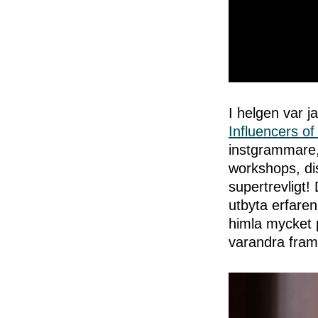
0
seconds
of
I helgen var j
50
Influencers o
seconds
Volume
0%
instgrammare,
workshops, di
supertrevligt!
utbyta erfaren
himla mycket p
varandra fram