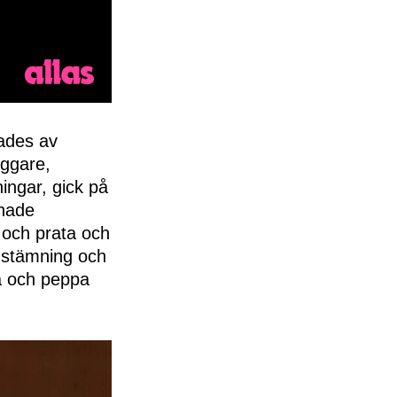
ades av
ggare,
ingar, gick på
 hade
a och prata och
g stämning och
ta och peppa