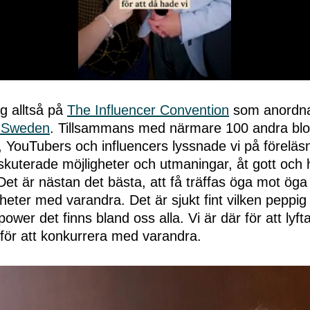
ag alltså på
The Influencer Convention
som anordn
f Sweden
. Tillsammans med närmare 100 andra blo
 YouTubers och influencers lyssnade vi på föreläsn
skuterade möjligheter och utmaningar, åt gott och
 Det är nästan det bästa, att få träffas öga mot ög
heter med varandra. Det är sjukt fint vilken peppi
ower det finns bland oss alla. Vi är där för att lyf
för att konkurrera med varandra.