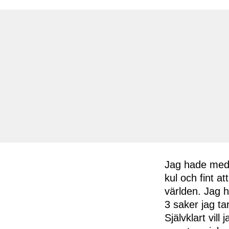
Jag hade med 
kul och fint a
världen. Jag h
3 saker jag ta
Självklart vil