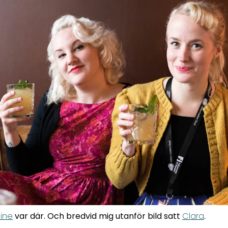
line
var där. Och bredvid mig utanför bild satt
Clara
.