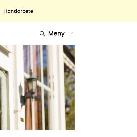
Handarbete
Meny
Om Oss
Om Oss & Kontakt
Tidningar Hos Allas.se
Nyhetsbrev
Om Cookies
Integritetspolicy
Skapa Konto
Hantera Preferenser