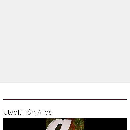
Shop
Hem & Trädgård
Underhållning
Om Oss
Utvalt från Allas