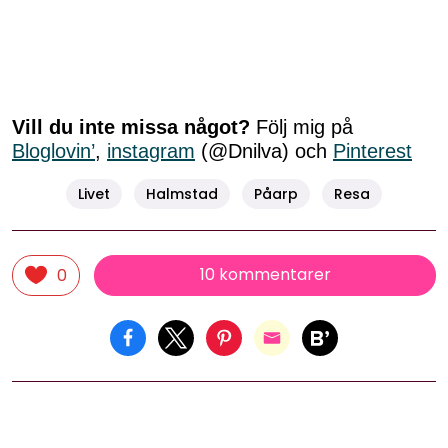
Vill du inte missa något?
Följ mig på
Bloglovin’
,
instagram
(@Dnilva) och
Pinterest
Livet
Halmstad
Påarp
Resa
10 kommentarer
0