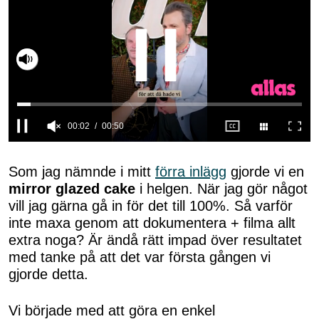
Slå på ljud
0
seconds
of
Som jag nämnde i mitt
förra inlägg
gjorde vi en
50
mirror glazed cake
i helgen. När jag gör något
seconds
vill jag gärna gå in för det till 100%. Så varför
inte maxa genom att dokumentera + filma allt
extra noga? Är ändå rätt impad över resultatet
med tanke på att det var första gången vi
gjorde detta.
Vi började med att göra en enkel