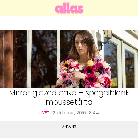
Anna María Larssons blogg
Meny
Livsöden
Hälsa
Hem
Arkiv
Relationer
Om Anna María
Kontakt
Kategorier
Handarbete
Mirror glazed cake – spegelblank
moussetårta
Video
LIVET
12 oktober, 2016 18:44
Bloggar