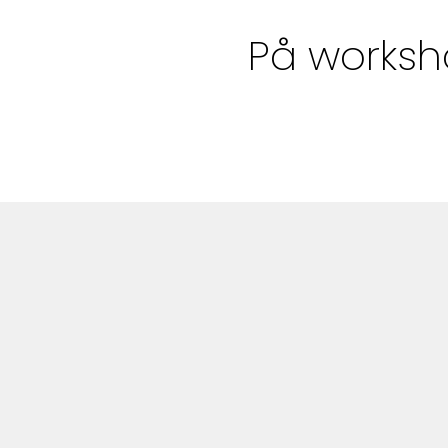
Bloggar
På worksh
Shop