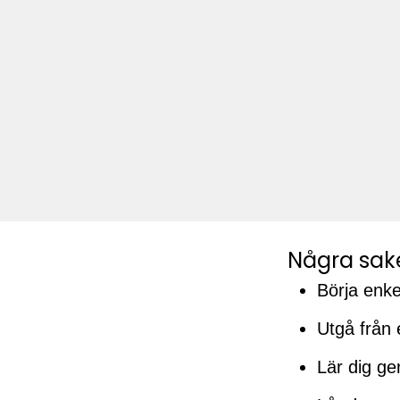
Några sak
Börja enke
Utgå från e
Lär dig ge