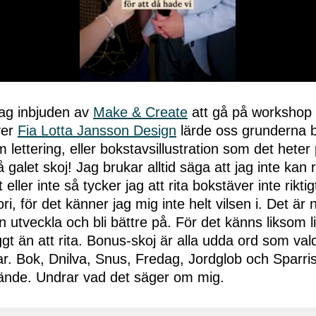
jag inbjuden av
Make & Create
att gå på workshop i
ver
Fia Lotta Jansson Design
lärde oss grunderna 
om lettering, eller bokstavsillustration som det hete
 galet skoj! Jag brukar alltid säga att jag inte kan 
eller inte så tycker jag att rita bokstäver inte riktig
, för det känner jag mig inte helt vilsen i. Det är 
 utveckla och bli bättre på. För det känns liksom 
ggt än att rita. Bonus-skoj är alla udda ord som vald
ilar. Bok, Dnilva, Snus, Fredag, Jordglob och Sparri
ände. Undrar vad det säger om mig.