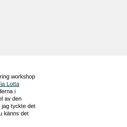
ering workshop
ia Lotta
erna i
el av den
 jag tyckte det
nu känns det