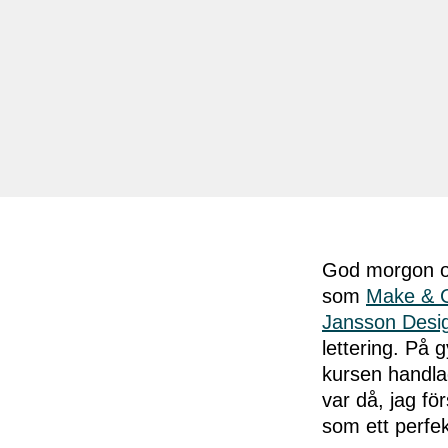
God morgon oc
som
Make & 
Jansson Desi
lettering. På 
kursen handlad
var då, jag fö
som ett perfekt 