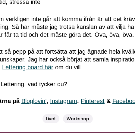
tid, stressa inte
verkligen inte går att komma ifrån är att det kräv
ng. Så här måste jag trotsa känslan av att vilja ha 
r får ta tid och det måste göra det. Öva, öva, öva.
kt så pepp på att fortsätta att jag ägnade hela kväll
nskaper. Jag har också börjat att samla inspiratio
t
Lettering board här
om du vill.
Lettering, vad tycker du?
ärna på
Bloglovin’
,
Instagram
,
Pinterest
&
Facebo
Livet
Workshop