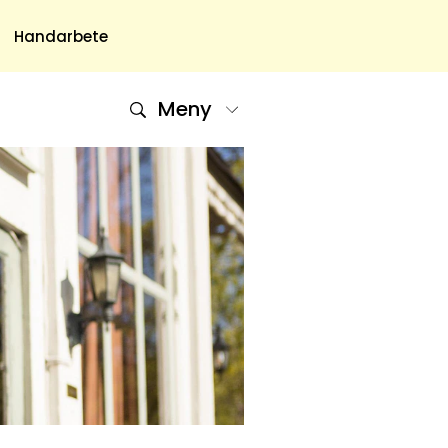
Handarbete
Meny
Om Oss
Om Oss & Kontakt
Tidningar Hos Allas.se
Nyhetsbrev
Om Cookies
Integritetspolicy
Skapa Konto
Hantera Preferenser