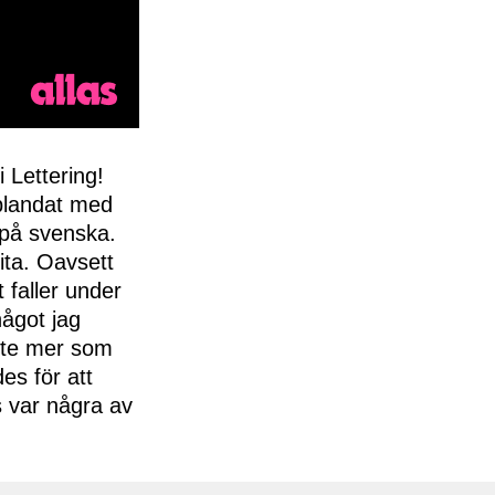
 Lettering!
blandat med
r på svenska.
rita. Oavsett
t faller under
något jag
lite mer som
es för att
s var några av