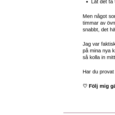
Låt det ta 
Men något som 
timmar av övni
snabbt, det hä
Jag var faktis
på mina nya ku
så kolla in mit
Har du provat 
♡ Följ mig g