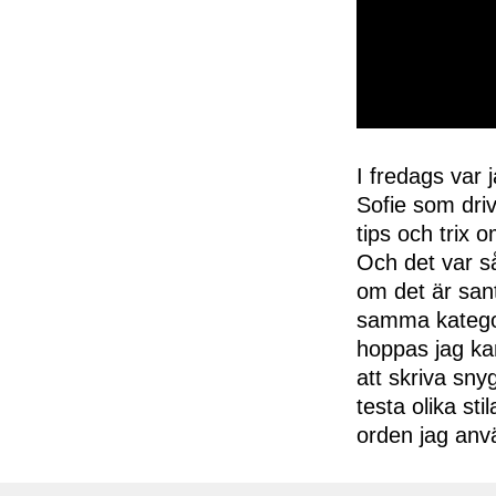
0
seconds
of
I fredags var 
50
Sofie som dri
seconds
Volume
0%
tips och trix 
Och det var så
om det är sant 
samma kategori
hoppas jag kan
att skriva sny
testa olika st
orden jag anv