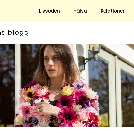
Livsöden
Hälsa
Relationer
ns blogg
Hem & Trädgård
Underhållning
Trädgård
Nöje
Hushåll
TV
Ekonomi
Horoskop
Mat & Dryck
Quiz
Loppis & Antikt
DIY - Gör Det Själv