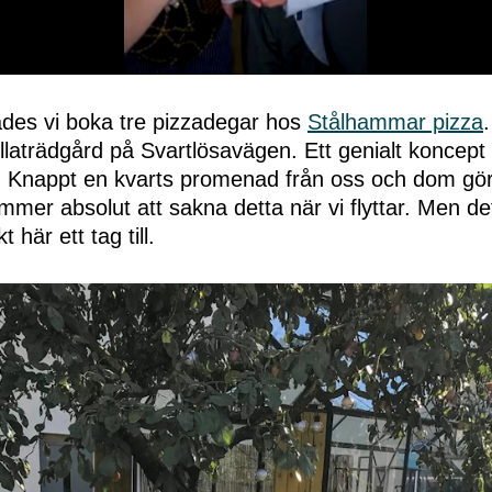
kades vi boka tre pizzadegar hos
Stålhammar pizza
villaträdgård på Svartlösavägen. Ett genialt koncept
v. Knappt en kvarts promenad från oss och dom gör
mmer absolut att sakna detta när vi flyttar. Men de
kt här ett tag till.