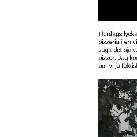
0
seconds
of
I lördags lyc
50
pizzeria i en 
seconds
Volume
0%
säga det själ
pizzor. Jag ko
bor vi ju faktis