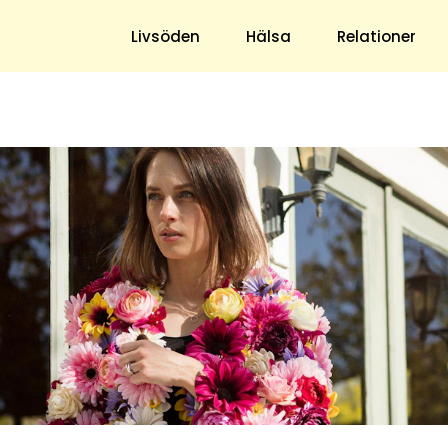
ns blogg
Livsöden
Hälsa
Relationer
Hem & Trädgård
Underhållning
Trädgård
Nöje
Hushåll
TV
Ekonomi
Horoskop
Mat & Dryck
Quiz
Loppis & Antikt
DIY - Gör Det Själv