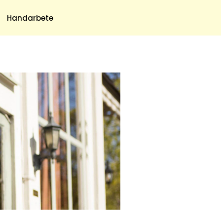
Meny
Handarbete
Om Oss
Om Oss & Kontakt
Tidningar Hos Allas.se
Nyhetsbrev
Om Cookies
Integritetspolicy
Skapa Konto
Hantera Preferenser