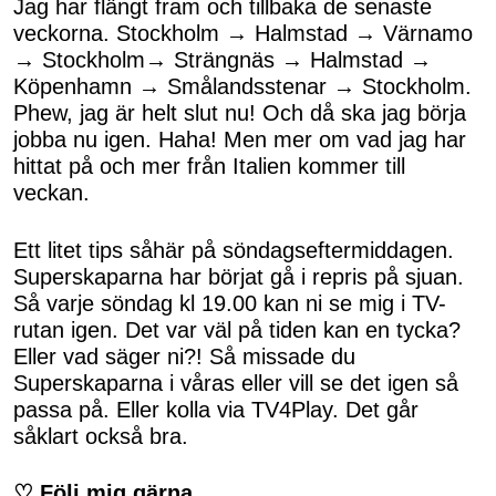
Jag har flängt fram och tillbaka de senaste
veckorna. Stockholm → Halmstad → Värnamo
→ Stockholm→ Strängnäs → Halmstad →
Köpenhamn → Smålandsstenar → Stockholm.
Phew, jag är helt slut nu! Och då ska jag börja
jobba nu igen. Haha! Men mer om vad jag har
hittat på och mer från Italien kommer till
veckan.
Ett litet tips såhär på söndagseftermiddagen.
Superskaparna har börjat gå i repris på sjuan.
Så varje söndag kl 19.00 kan ni se mig i TV-
rutan igen. Det var väl på tiden kan en tycka?
Eller vad säger ni?! Så missade du
Superskaparna i våras eller vill se det igen så
passa på. Eller kolla via TV4Play. Det går
såklart också bra.
♡ Följ mig gärna