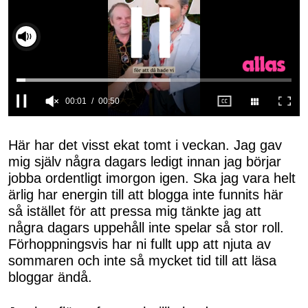
00:01
00:50
0
seconds
of
Här har det visst ekat tomt i veckan. Jag gav
50
mig själv några dagars ledigt innan jag börjar
seconds
jobba ordentligt imorgon igen. Ska jag vara helt
ärlig har energin till att blogga inte funnits här
så istället för att pressa mig tänkte jag att
några dagars uppehåll inte spelar så stor roll.
Förhoppningsvis har ni fullt upp att njuta av
sommaren och inte så mycket tid till att läsa
bloggar ändå.