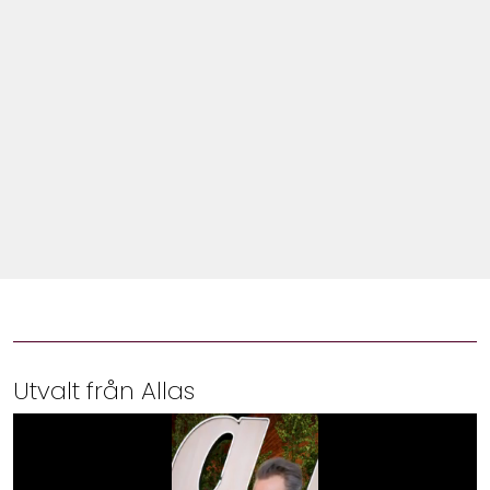
Shop
Hem & Trädgård
Underhållning
Om Oss
Utvalt från Allas