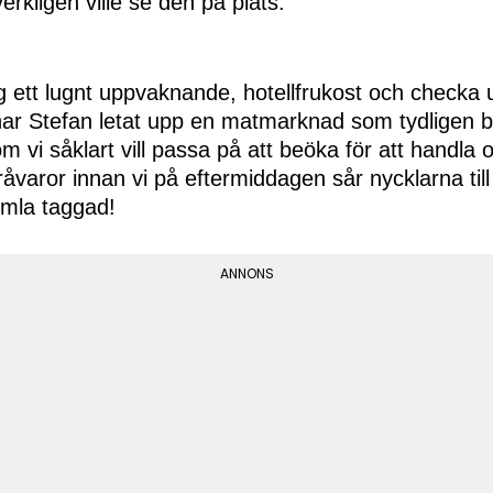
erkligen ville se den på plats.
 ett lugnt uppvaknande, hotellfrukost och checka u
 har Stefan letat upp en matmarknad som tydligen 
m vi såklart vill passa på att beöka för att handla
åvaror innan vi på eftermiddagen sår nycklarna till 
imla taggad!