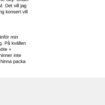
 Det vill jag
 konsert vill
inför min
g. På kvällen
möte +
inner inte
 hinna packa