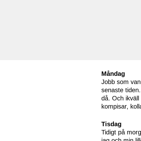
Måndag
Jobb som vanli
senaste tiden
då. Och ikväll
kompisar, kolla
Tisdag
Tidigt på morg
jag och min li