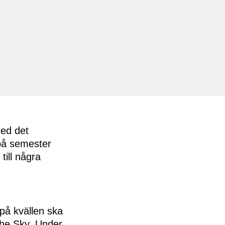
med det
 på semester
till några
 på kvällen ska
 the Sky. Under