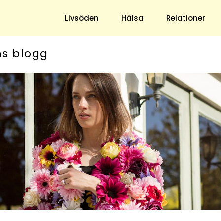
Livsöden
Hälsa
Relationer
ns blogg
Hem & Trädgård
Underhållning
Trädgård
Nöje
Hushåll
TV
Ekonomi
Horoskop
Mat & Dryck
Quiz
Loppis & Antikt
DIY - Gör Det Själv