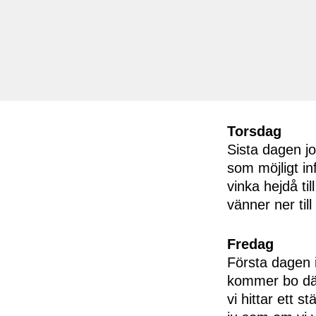
Torsdag
Sista dagen j
som möjligt in
vinka hejdå til
vänner ner till 
Fredag
Första dagen i 
kommer bo där 
vi hittar ett s