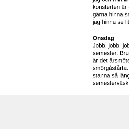
konsterten är 
gärna hinna s
jag hinna se li
Onsdag
Jobb, jobb, jo
semester. Bruk
är det årsmöte
smörgåstårta.
stanna så län
semesterväska