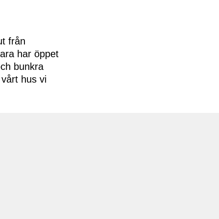
t från
bara har öppet
 och bunkra
vårt hus vi