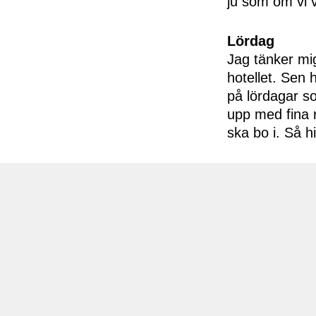
ju som om vi v
Lördag
Jag tänker mig
hotellet. Sen
på lördagar so
upp med fina r
ska bo i. Så h