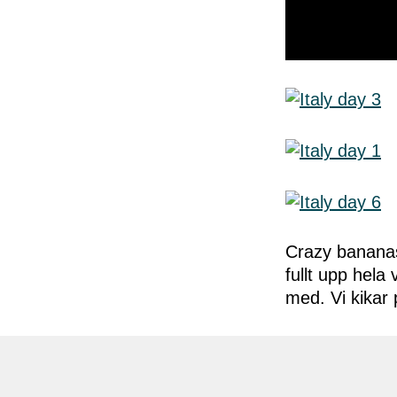
0
seconds
of
50
seconds
Volume
0%
Crazy bananas
fullt upp hela
med. Vi kikar 