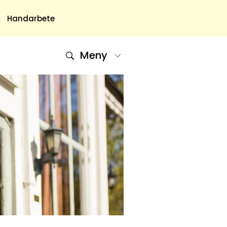
Handarbete
Meny
Om Oss
Om Oss & Kontakt
Tidningar Hos Allas.se
Nyhetsbrev
Om Cookies
Integritetspolicy
Skapa Konto
Hantera Preferenser