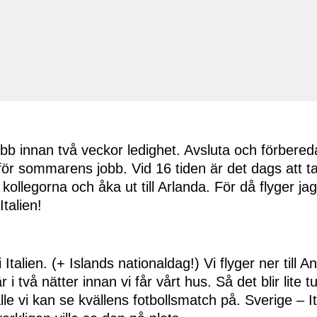
obb innan två veckor ledighet. Avsluta och förbere
för sommarens jobb. Vid 16 tiden är det dags att t
l kollegorna och åka ut till Arlanda. För då flyger ja
Italien!
Italien. (+ Islands nationaldag!) Vi flyger ner till 
i två nätter innan vi får vårt hus. Så det blir lite t
tälle vi kan se kvällens fotbollsmatch på. Sverige – 