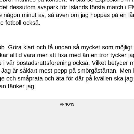
det dessutom avspark för Islands första match i EM.
e någon minut av, så även om jag hoppas på en lång
te fotboll också.
bb. Göra klart och få undan så mycket som möjligt 
ar alltid vara mer att fixa med än en tror tycker ja
 i vår bostadsrättsförening också. Vilket betyder 
 Jag är såklart mest pepp på smörgåstårtan. Men h
ge och småprata och äta för där på kvällen ska jag
n tänker jag.