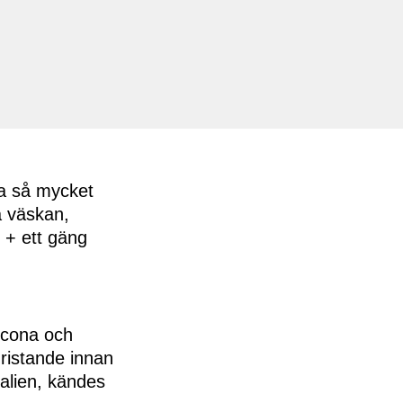
da så mycket
a väskan,
g + ett gäng
Ancona och
uristande innan
Italien, kändes