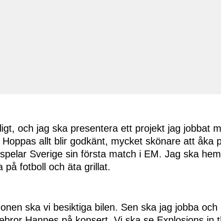
gt, och jag ska presentera ett projekt jag jobbat 
. Hoppas allt blir godkänt, mycket skönare att åka
 spelar Sverige sin första match i EM. Jag ska hem 
 på fotboll och äta grillat.
onen ska vi besiktiga bilen. Sen ska jag jobba och
llebror Hannes på konsert. Vi ska se Explosions in