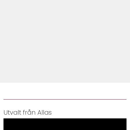
Shop
Hem & Trädgård
Underhållning
Om Oss
Utvalt från Allas