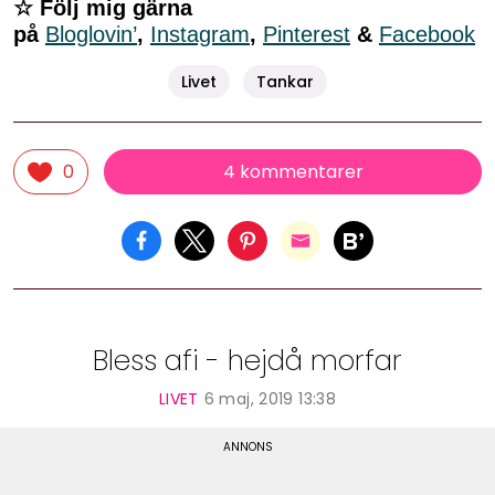
☆ Följ mig gärna
på
Bloglovin’
,
Instagram
,
Pinterest
&
Facebook
Livet
Tankar
4 kommentarer
0
Bless afi - hejdå morfar
LIVET
6 maj, 2019 13:38