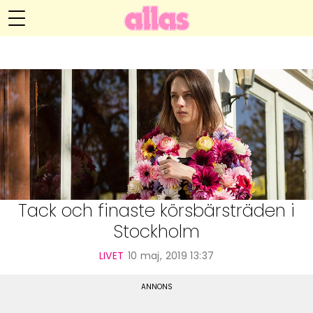
Anna María Larssons blogg
Meny
Livsöden
Hälsa
Hem
Arkiv
Relationer
Om Anna María
Kontakt
Kategorier
Handarbete
Tack och finaste körsbärsträden i
Stockholm
Video
LIVET
10 maj, 2019 13:37
Bloggar