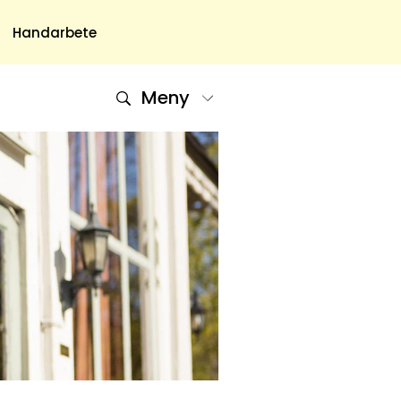
Handarbete
Meny
Om Oss
Om Oss & Kontakt
Tidningar Hos Allas.se
Nyhetsbrev
Om Cookies
Integritetspolicy
Skapa Konto
Hantera Preferenser