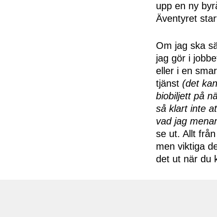
upp en ny byrå
Äventyret start
Om jag ska sätt
jag gör i jobbe
eller i en sma
tjänst
(det kan
biobiljett på 
så klart inte 
vad jag menar
se ut. Allt frå
men viktiga de
det ut när du k