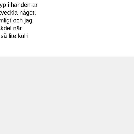
typ i handen är
tveckla något.
mligt och jag
ckdel när
 lite kul i