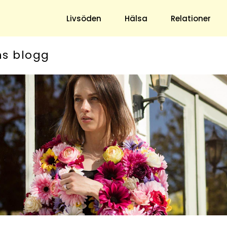
Livsöden
Hälsa
Relationer
ns blogg
Hem & Trädgård
Underhållning
Trädgård
Nöje
Hushåll
TV
Ekonomi
Horoskop
Mat & Dryck
Quiz
Loppis & Antikt
DIY - Gör Det Själv