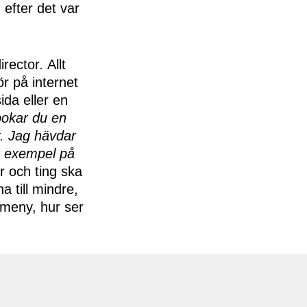
 efter det var
rector. Allt
ör på internet
ida eller en
 bokar du en
r. Jag hävdar
er exempel på
 och ting ska
a till mindre,
 meny, hur ser