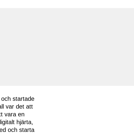
 och startade
ll var det att
tt vara en
gitalt hjärta,
med och starta