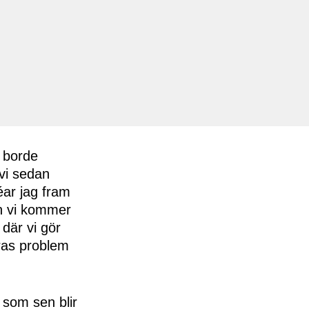
r borde
vi sedan
éar jag fram
an vi kommer
 där vi gör
eras problem
 som sen blir