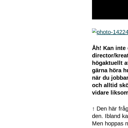
0
seconds
of
50
seconds
Volume
0%
Åh! Kan inte 
director/krea
högaktuellt a
gärna höra hu
när du jobbar
och alltid s
vidare liks
↑ Den här fråg
den. Ibland kan
Men hoppas ni