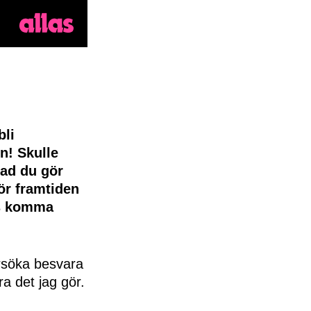
bli
n! Skulle
vad du gör
för framtiden
ts komma
örsöka besvara
ra det jag gör.