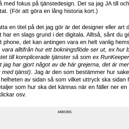
 med fokus på tjänstedesign. Det sa jag JA till och
at. (För att göra en lång historia kort.)
a en titel på det jag gör är det designer eller art di
t har en slags grund i det digitala. Alltså, sånt du g
rt phone, det kan antingen vara en helt vanlig hems
 vara alltifrån hur ett bokningsflöde ser ut, ex hur
nätet till komplicerade tjänster så som ex RunKeepe
att jag har gjort något av de här grejerna, det är m
 med tjänst)
. Jag är den som bestämmer hur saker
n helheten av sidan så som vilket uttryck ska sidan h
taljer som hur ska det kännas när en fäller ner en
lickar osv.