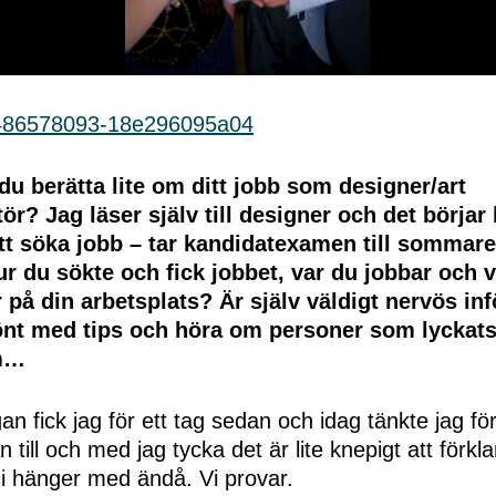
du berätta lite om ditt jobb som designer/art
tör? Jag läser själv till designer och det börjar 
tt söka jobb – tar kandidatexamen till sommare
r du sökte och fick jobbet, var du jobbar och 
 på din arbetsplats? Är själv väldigt nervös in
könt med tips och höra om personer som lycka
om…
an fick jag för ett tag sedan och idag tänkte jag f
 till och med jag tycka det är lite knepigt att förkla
 hänger med ändå. Vi provar.