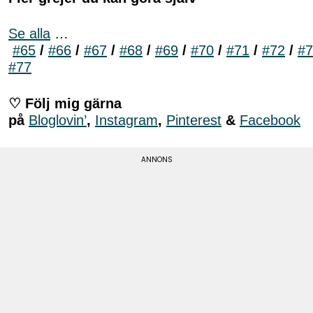
Se alla
…
#65
/
#66
/
#67
/
#68
/
#69
/
#70
/
#71
/
#72
/
#7
#77
♡ Följ mig gärna
på
Bloglovin’
,
Instagram
,
Pinterest
&
Facebook