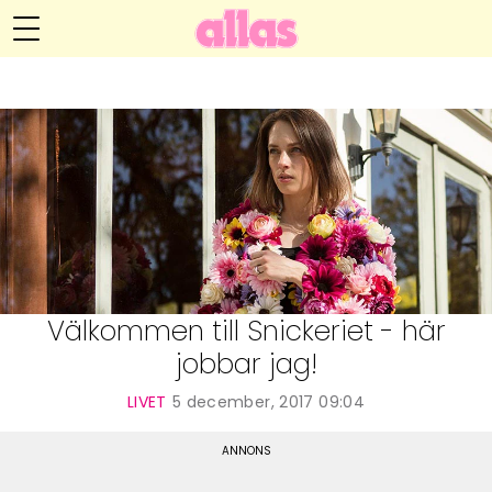
Anna María Larssons blogg
Meny
Livsöden
Hälsa
Hem
Arkiv
Relationer
Om Anna María
Kontakt
Kategorier
Handarbete
Välkommen till Snickeriet - här
jobbar jag!
Video
LIVET
5 december, 2017 09:04
Bloggar