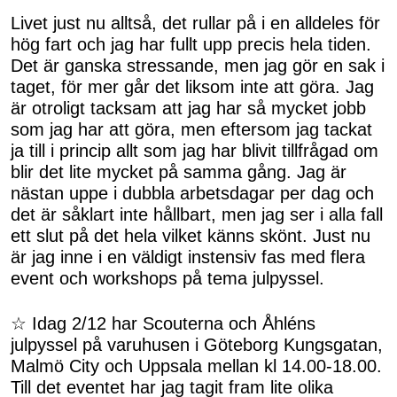
Livet just nu alltså, det rullar på i en alldeles för
hög fart och jag har fullt upp precis hela tiden.
Det är ganska stressande, men jag gör en sak i
taget, för mer går det liksom inte att göra. Jag
är otroligt tacksam att jag har så mycket jobb
som jag har att göra, men eftersom jag tackat
ja till i princip allt som jag har blivit tillfrågad om
blir det lite mycket på samma gång. Jag är
nästan uppe i dubbla arbetsdagar per dag och
det är såklart inte hållbart, men jag ser i alla fall
ett slut på det hela vilket känns skönt. Just nu
är jag inne i en väldigt instensiv fas med flera
event och workshops på tema julpyssel.
☆ Idag 2/12 har Scouterna och Åhléns
julpyssel på varuhusen i Göteborg Kungsgatan,
Malmö City och Uppsala mellan kl 14.00-18.00.
Till det eventet har jag tagit fram lite olika