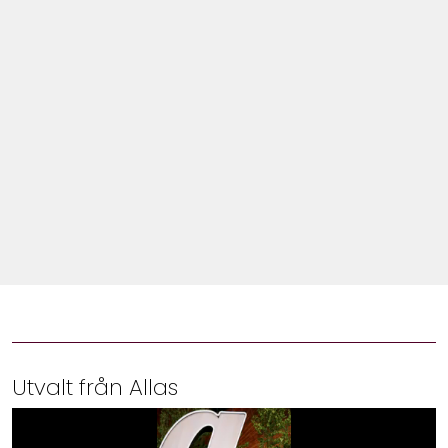
Shop
Hem & Trädgård
Underhållning
Om Oss
Utvalt från Allas