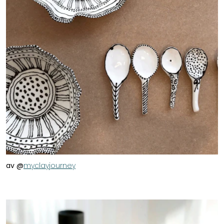
av @
myclayjourney