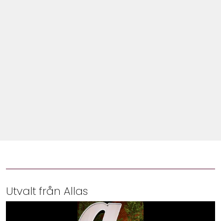
Shop
Hem & Trädgård
Underhållning
Om Oss
Utvalt från Allas