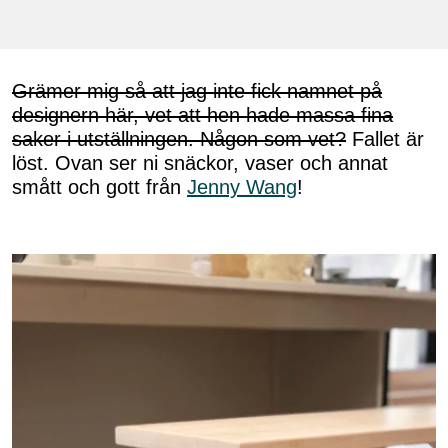
Grämer mig så att jag inte fick namnet på
designern här, vet att hen hade massa fina
saker i utställningen. Någon som vet?
Fallet är
löst. Ovan ser ni snäckor, vaser och annat
smått och gott från
Jenny Wang
!