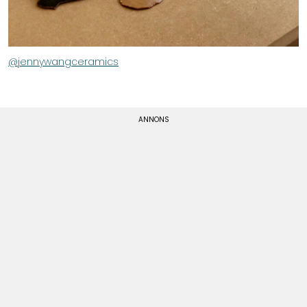
@jennywangceramics