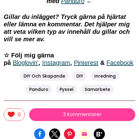
med
Panduro
←
Gillar du inlägget? Tryck gärna på hjärtat
eller lämna en kommentar. Det hjälper mig
att veta vilken typ av innehåll du gillar och
vill se mer av.
☆ Följ mig gärna
på
Bloglovin’
,
Instagram
,
Pinterest
&
Facebook
DIY Och Skapande
DIY
Inredning
Panduro
Pyssel
Samarbete
3 kommentarer
0