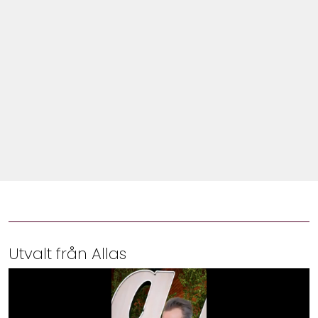
Shop
Hem & Trädgård
Underhållning
Om Oss
Utvalt från Allas